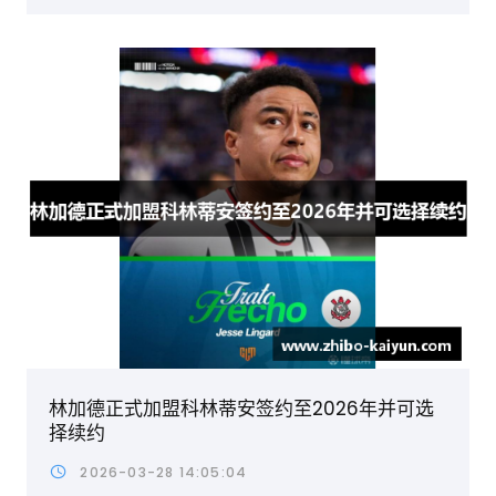
林加德正式加盟科林蒂安签约至2026年并可选
择续约
2026-03-28 14:05:04