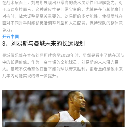
在战术层面上，刘易斯展现出非常高的战术灵活性和理解能力。对
于瓜迪奥拉而言，这种适应性是非常宝贵的，尤其是在与其他豪门
对抗时，战术调整是至关重要的。刘易斯的多功能性，使得曼城在
面对不同对手时能够灵活调整阵型和人员配置，保持球队的整体竞
争力。
开云中国
3、刘易斯与曼城未来的长远规划
曼城俱乐部在宣布刘易斯续约至2028年时，显然是看中了他在球队
中的长远价值。作为一名年轻的全能球员，刘易斯的未来潜力巨
大。曼城不仅希望他在当下能为球队带来胜利，更看重的是他未来
几年内可能实现的进一步提升。