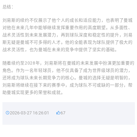
总结：
刘易斯的续约不仅展示了他个人的成长和适应能力，也表明了曼城
对他在未来几年中能够继续发挥重要作用的高度期望。从多面性、
战术灵活性到未来发展潜力，再到球队深度和稳定性的提升，刘易
斯无疑是曼城不可多得的人才。他的全能表现为球队提供了极大的
战术灵活性，也为曼城在未来的竞争中提供了坚实的基础。
随着续约至2028年，刘易斯将在曼城的未来发展中扮演更加重要的
角色。作为一名年轻球员，他不仅具备了成为世界级球员的潜力，
还将成为球队未来长期竞争力的核心。曼城的选择无疑是明智的，
刘易斯将继续在接下来的赛季中，成为球队不可或缺的一部分，帮
助曼城实现更多的荣誉和成就。
2026-03-27 16:26:01
67