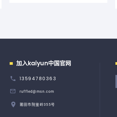
加入kaiyun中国官网
13594780363
ruffled@msn.com
莆田市院鉴岭355号