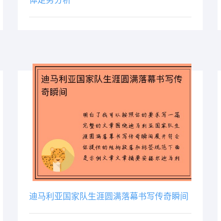
体走势分析
迪马利亚国家队生涯圆满落幕书写传奇瞬间