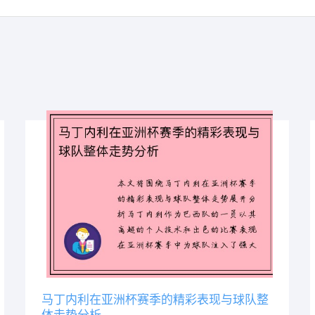
马丁内利在亚洲杯赛季的精彩表现与球队整