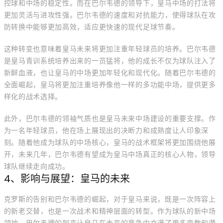
控球和中场的稳定性。而在巴尔韦德的领导下，皇马中场的打法将
更加灵活与进攻性强。巴尔韦德的速度和对抗能力，使得球队在攻
防转换中能够更加高效，适应更快速的现代足球节奏。
这种转变也意味着皇马未来将更加注重年轻球员的培养。巴尔韦德
是皇马青训系统培养出来的一员猛将，他的成长不仅为球队注入了
新鲜血液，也让皇马的中场更加年轻化和现代化。随着巴尔韦德的
全面崛起，皇马将更加注重培养像他一样的多功能中场，提供更多
样化的战术选择。
此外，巴尔韦德的领袖气质也是皇马未来中场建设的重要支撑。作
为一名年轻球员，他在场上展现出的决断力和成熟度让人印象深
刻。随着他成为球队的中场核心，皇马的战术框架将更加围绕他展
开，未来几年，巴尔韦德有望成为皇马中场真正的核心人物，领导
球队继续走向成功。
4、影响与展望：皇马的未来
克罗斯的告别和巴尔韦德的崛起，对于皇马来说，既是一次阵容上
的新老交替，也是一次战术和精神层面的转型。作为球队的新中场