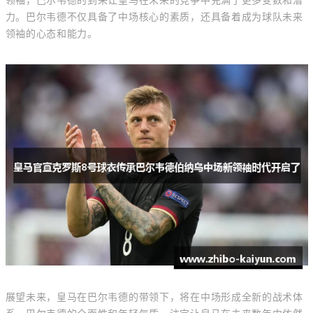
领袖，巴尔韦德的到来让皇马在未来的竞争中充满了更多变数和潜
力。巴尔韦德不仅具备了中场核心的素质，还具备着成为球队未来
领袖的心态和能力。
展望未来，皇马在巴尔韦德的带领下，将在中场形成全新的战术体