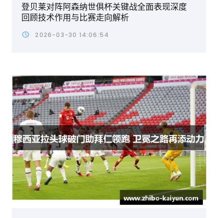
登贝莱对阵阿森纳世俱杯关键战全面表现深度
回顾技术作用与比赛走向解析
2026-03-30 14:06:54