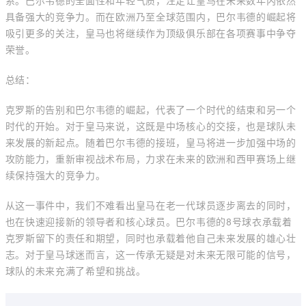
系。巴尔韦德的全面性和年轻气质，注定让皇马在未来数年内依然
具备强大的竞争力。而在欧洲乃至全球范围内，巴尔韦德的崛起将
吸引更多的关注，皇马也将继续作为顶级俱乐部在各项赛事中争夺
荣誉。
总结：
克罗斯的告别和巴尔韦德的崛起，代表了一个时代的结束和另一个
时代的开始。对于皇马来说，这既是中场核心的交接，也是球队未
来发展的新起点。随着巴尔韦德的接班，皇马将进一步加强中场的
攻防能力，重新审视战术布局，力求在未来的欧洲和西甲赛场上继
续保持强大的竞争力。
从这一事件中，我们不难看出皇马在老一代球员逐步离去的同时，
也在快速迎接新的领导者和核心球员。巴尔韦德的8号球衣承载着
克罗斯留下的责任和期望，同时也承载着他自己未来发展的雄心壮
志。对于皇马球迷而言，这一传承无疑是对未来无限可能的信号，
球队的未来充满了希望和挑战。