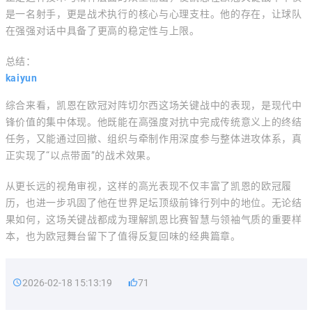
是一名射手，更是战术执行的核心与心理支柱。他的存在，让球队
在强强对话中具备了更高的稳定性与上限。
总结：
kaiyun
综合来看，凯恩在欧冠对阵切尔西这场关键战中的表现，是现代中
锋价值的集中体现。他既能在高强度对抗中完成传统意义上的终结
任务，又能通过回撤、组织与牵制作用深度参与整体进攻体系，真
正实现了“以点带面”的战术效果。
从更长远的视角审视，这样的高光表现不仅丰富了凯恩的欧冠履
历，也进一步巩固了他在世界足坛顶级前锋行列中的地位。无论结
果如何，这场关键战都成为理解凯恩比赛智慧与领袖气质的重要样
本，也为欧冠舞台留下了值得反复回味的经典篇章。
2026-02-18 15:13:19
71