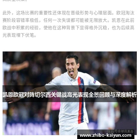
此外，这场比赛的重要性还体现在晋级形势与心理层面。欧冠淘汰
赛阶段容错率极低，任何一次失误都可能被无限放大。凯恩在此前
欧战中积累的经验，使他在这种背景下显得格外沉稳，也为后续高
光表现埋下伏笔。