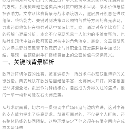
的方式，系统梳理他在这类高压对抗中的技术呈现、战术价值与精
神影响力。文章从比赛背景与战术语境切入，逐层展开凯恩在进攻
组织、终结能力、关键时刻决策以及领袖气质等方面的高光表现，
力求还原他如何在强强对话中塑造比赛走向。通过对多个比赛细节
的拆解与逻辑分析，本文不仅呈现凯恩个人能力的多维度释放，也
映射出现代中锋在欧冠顶级对抗中的角色演变。最终，文章将凯恩
的这场关键战表现置于欧冠历史与其职业生涯发展脉络中加以总
结，展现一名顶级射手在巅峰舞台上的全面价值与深远意义。
一、关键战背景解析
欧冠对阵切尔西的比赛，被普遍视为一场战术与心理双重博弈的关
键战役。两支球队在欧战层面经验丰富，比赛尚未开打，紧张氛围
已然弥漫全场。凯恩作为锋线核心，自然成为外界关注的焦点，他
的一举一动都可能左右比赛走势。
从战术层面看，切尔西一贯强调中后场压迫与边路推进，这对中锋
的支点能力提出了极高要求。凯恩所面对的，不仅是个人盯防，还
有整体防线的协同限制。这种环境决定了他必须在有限空间内完成
高质量决策。