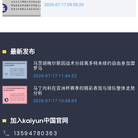
2026-07-17 09:50:20
最新发布
马茨胡梅尔斯因战术分歧离多特未续约自由身加盟
罗马
2026-07-17 11:46:52
马丁内利在亚洲杯赛季的精彩表现与球队整体走势
分析
2026-07-17 10:48:45
加入kaiyun中国官网
13594780363