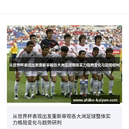
从世界杯表现出发重新审视各大洲足球整体实
力格局变化与趋势研判