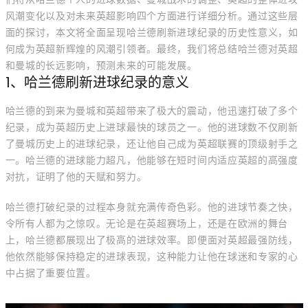
风潮变化以及对未来英超影响四个方面进行详细分析。通过这些层
面的探讨，本文将全面呈现哈兰德刷新进球纪录的历史性意义，如
何成为英超新辉煌的风潮引领者。最终，我们将总结哈兰德对英超
和曼城的长远影响，预测未来的可能发展。
1、哈兰德刷新进球纪录的意义
哈兰德的到来为曼城和英超带来了极大的震动，他迅速打破了多个
纪录，成为英超历史上进球最快的球员之一。他的进球数不仅刷新
了曼城历史上的进球纪录，还让他自己成为英超联赛的顶级射手之
一。哈兰德的进球能力超凡，他能够在短时间内适应英超的高强度
对抗，证明了他的天赋和努力。
哈兰德打破纪录的过程本身就充满传奇色彩。他的进球节奏之快，
令所有人都为之惊叹。无论是在英超赛场上，还是在欧洲的舞台
上，哈兰德都展现出了极高的进球效率。即便面对英超最强防线，
他依然能够保持稳定的进球表现，这种能力让他在球迷和专家的心
中占据了重要位置。