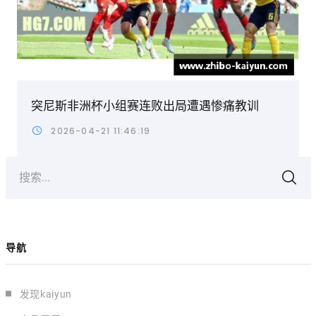
突尼斯非洲杯小组赛连败出局遭遇惨痛教训
2026-04-21 11:46:19
搜索...
导航
发现kaiyun