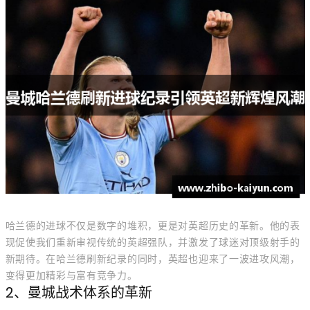
哈兰德的进球不仅是数字的堆积，更是对英超历史的革新。他的表
现促使我们重新审视传统的英超强队，并激发了球迷对顶级射手的
新期待。在哈兰德刷新纪录的同时，英超也迎来了一波进攻风潮，
变得更加精彩与富有竞争力。
2、曼城战术体系的革新