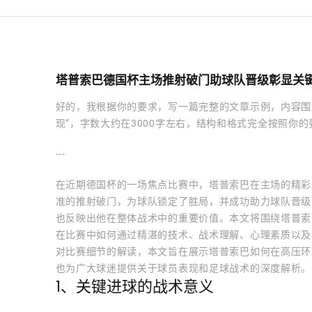
塔普索巴德国杯主场推射破门助球队晋级彰显关
好的，我根据你的要求，写一篇完整的文章示例，内容围
现”，字数大约在3000字左右，结构和格式完全按照你
---
在近期德国杯的一场焦点比赛中，塔普索巴在主场的精彩
准的推射破门，为球队锁定了胜局，并成功助力球队晋级
也反映出他在整体战术中的重要价值。本文将围绕塔普索
在比赛中如何通过精湛的技术、战术理解、心理素质以及
对比赛细节的解读，本文旨在展示塔普索巴如何在高压环
也为广大球迷提供关于球员表现和足球战术的深度解析。
1、关键进球的战术意义