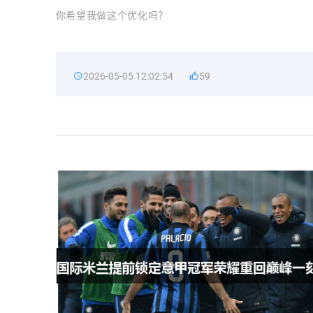
你希望我做这个优化吗？
2026-05-05 12:02:54
59