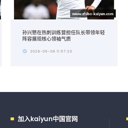
孙兴慜在热刺训练营担任队长带领年轻
阵容展现核心领袖气质
2026-05-06 11:57:20
加入kaiyun中国官网