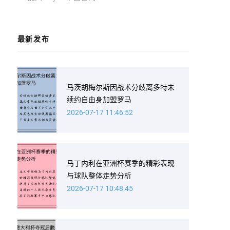
最新发布
马茨胡梅尔斯因战术分歧离多特未
续约自由身加盟罗马
2026-07-17 11:46:52
马丁内利在亚洲杯赛季的精彩表现
与球队整体走势分析
2026-07-17 10:48:45