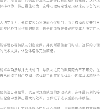
任务。塔普索巴的德国杯进球正是在比赛胶着阶段完成，这体现
保持冷静，做出最佳决策，这种心理稳定性是顶级球员必备的素
人的专注力。他没有因为紧张而仓促射门，而是选择观察守门员
比赛经验共同作用的结果，也是他能够在关键时刻成为决定性人
能够耐心等待队友创造空间，并判断最佳射门时机。这样的心理
的战术支撑，让整体运作更加顺畅。
能够准确接球并完成射门，与队友之间的默契配合密不可分。在
自己创造了射门空间。这体现了他在团队体系中理解战术和配合
仅关注自身位置，也及时观察队友的跑动轨迹，选择最有利的接
队配合中发挥出最大的效率，也保证了进攻威胁的持续性。
一粒进球往往可以让整个团队信心倍增。塔普索巴的表现不仅帮