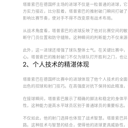
塔普索巴在德国杯主场的进球不仅是一粒普通的进球，它
方实力接近，比分胶着，塔普索巴的推射破门瞬间打破了
影响比赛节奏，使对手不得不改变原有战术布局。
从战术角度看，塔普索巴的进球反映了他对比赛空间的敏
断守门员位置和防守缝隙。这种瞬间的判断能力不仅来源
此外，这一进球还增强了球队整体士气。在关键比赛中，
心。塔普索巴的推射破门不仅为球队打开胜利之门，也让
2、个人技术的精湛体现
塔普索巴在德国杯比赛中的进球体现了他个人技术的全面
出色的控球和射门技巧。在高强度对抗下保持如此精准，
在接球瞬间，塔普索巴展示了精确的脚法和稳定的身体平
性，这种能力是高水平球员区别于普通球员的重要标志。
不仅如此，他的射门选择也体现了战术智慧。塔普索巴并
路。这种技术与智慧的结合，使得他的进球更具威胁性，