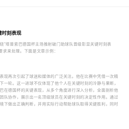
键时刻表现
绕“塔普索巴德国杯主场推射破门助球队晋级彰显关键时刻表
的要求来处理。下面是文章示例：
表现再次引起了球迷和媒体的广泛关注。他在比赛中凭借一次精
下一轮。这一进球不仅体现了他个人在关键时刻的冷静与果断，
巴在德国杯的关键表现，从多个角度进行深入分析，全面剖析他
团队协作，展示出一名顶级球员在关键时刻的决定性作用。通过
境下做出正确判断，并用实际行动帮助球队取得关键胜利，同时