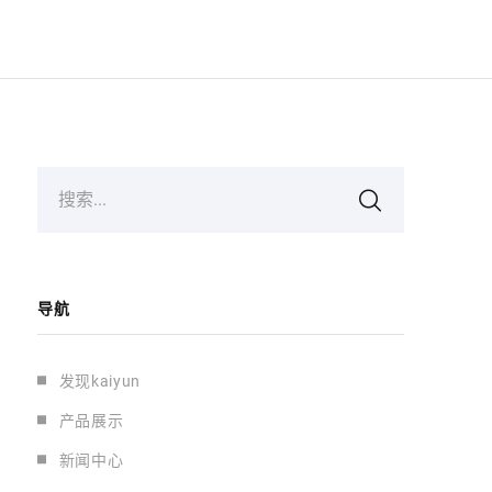
搜索...
导航
发现kaiyun
产品展示
新闻中心