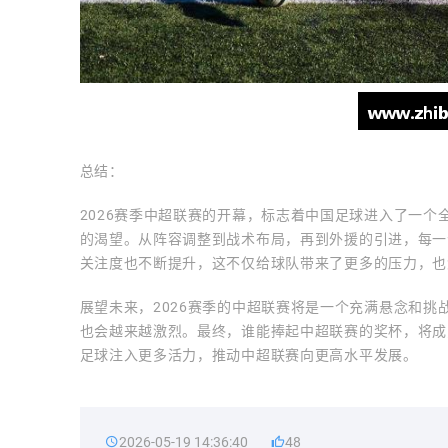
总结：
2026赛季中超联赛的开幕，标志着中国足球进入了一
的渴望。从阵容调整到战术布局，再到外援的引进，每一
关注度也不断提升，这不仅给球队带来了更多的压力，也
展望未来，2026赛季的中超联赛将是一个充满悬念和
也会越来越激烈。最终，谁能捧起中超联赛的奖杯，将成
足球注入更多活力，推动中超联赛向更高水平发展。
2026-05-19 14:36:40
48