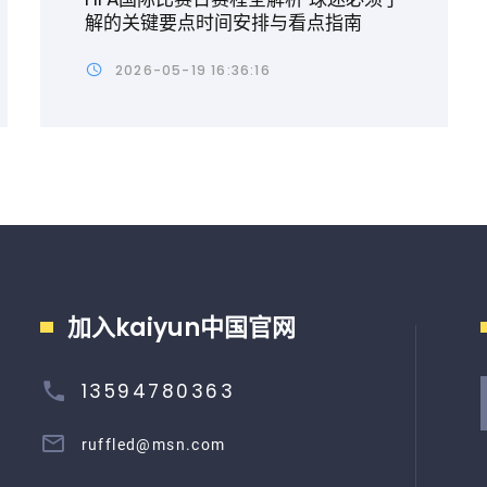
解的关键要点时间安排与看点指南
2026-05-19 16:36:16
加入kaiyun中国官网
13594780363
ruffled@msn.com