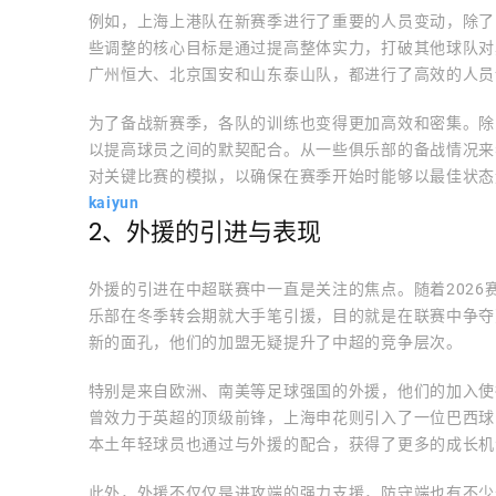
例如，上海上港队在新赛季进行了重要的人员变动，除了
些调整的核心目标是通过提高整体实力，打破其他球队对
广州恒大、北京国安和山东泰山队，都进行了高效的人员
为了备战新赛季，各队的训练也变得更加高效和密集。除
以提高球员之间的默契配合。从一些俱乐部的备战情况来
对关键比赛的模拟，以确保在赛季开始时能够以最佳状态
kaiyun
2、外援的引进与表现
外援的引进在中超联赛中一直是关注的焦点。随着202
乐部在冬季转会期就大手笔引援，目的就是在联赛中争夺
新的面孔，他们的加盟无疑提升了中超的竞争层次。
特别是来自欧洲、南美等足球强国的外援，他们的加入使
曾效力于英超的顶级前锋，上海申花则引入了一位巴西球
本土年轻球员也通过与外援的配合，获得了更多的成长机
此外，外援不仅仅是进攻端的强力支援，防守端也有不少