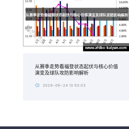
从赛季走势看福登状态起伏与核心价值
演变及球队攻防影响解析
2026-05-24 13:53:03