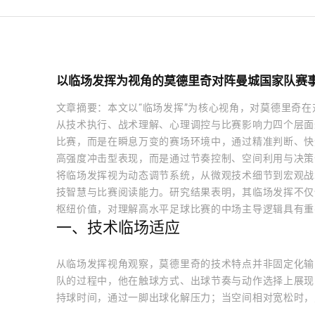
以临场发挥为视角的莫德里奇对阵曼城国家队赛
文章摘要：本文以“临场发挥”为核心视角，对莫德里奇在
从技术执行、战术理解、心理调控与比赛影响力四个层面
比赛，而是在瞬息万变的赛场环境中，通过精准判断、快
高强度冲击型表现，而是通过节奏控制、空间利用与决策
将临场发挥视为动态调节系统，从微观技术细节到宏观战
技智慧与比赛阅读能力。研究结果表明，其临场发挥不仅
枢纽价值，对理解高水平足球比赛的中场主导逻辑具有重
一、技术临场适应
从临场发挥视角观察，莫德里奇的技术特点并非固定化输
队的过程中，他在触球方式、出球节奏与动作选择上展现
持球时间，通过一脚出球化解压力；当空间相对宽松时，