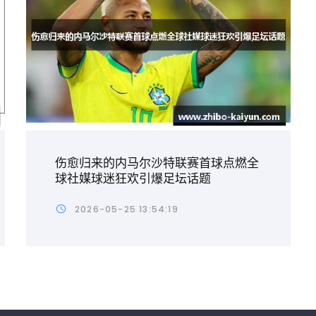
伤愈归来的内马尔沙特联赛首球点燃全
球社媒球迷狂欢引爆足坛话题
2026-05-25 13:54:19