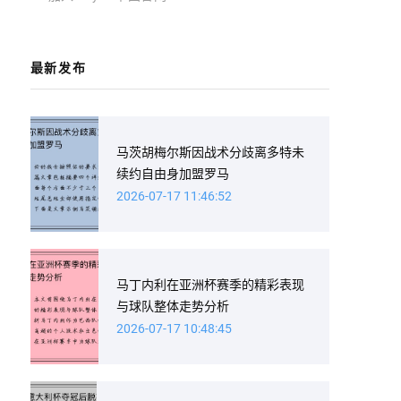
最新发布
马茨胡梅尔斯因战术分歧离多特未
续约自由身加盟罗马
2026-07-17 11:46:52
马丁内利在亚洲杯赛季的精彩表现
与球队整体走势分析
2026-07-17 10:48:45