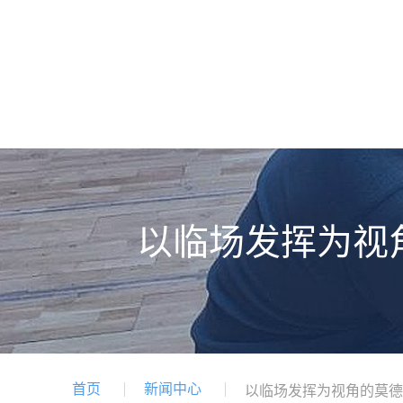
以临场发挥为视
首页
新闻中心
以临场发挥为视角的莫德