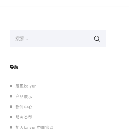
搜索...
导航
发现kaiyun
产品展示
新闻中心
服务类型
加入kaiyun中国官网