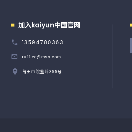
加入kaiyun中国官网
13594780363
ruffled@msn.com
莆田市院鉴岭355号