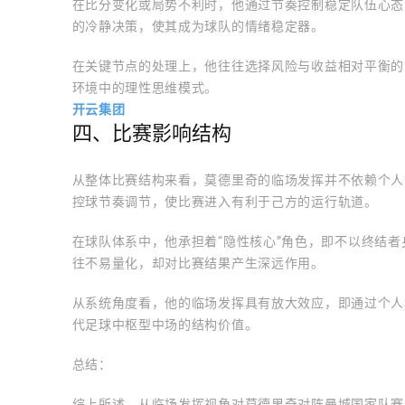
在比分变化或局势不利时，他通过节奏控制稳定队伍心态
的冷静决策，使其成为球队的情绪稳定器。
在关键节点的处理上，他往往选择风险与收益相对平衡的
环境中的理性思维模式。
开云集团
四、比赛影响结构
从整体比赛结构来看，莫德里奇的临场发挥并不依赖个人
控球节奏调节，使比赛进入有利于己方的运行轨道。
在球队体系中，他承担着“隐性核心”角色，即不以终结
往不易量化，却对比赛结果产生深远作用。
从系统角度看，他的临场发挥具有放大效应，即通过个人
代足球中枢型中场的结构价值。
总结：
综上所述，从临场发挥视角对莫德里奇对阵曼城国家队赛