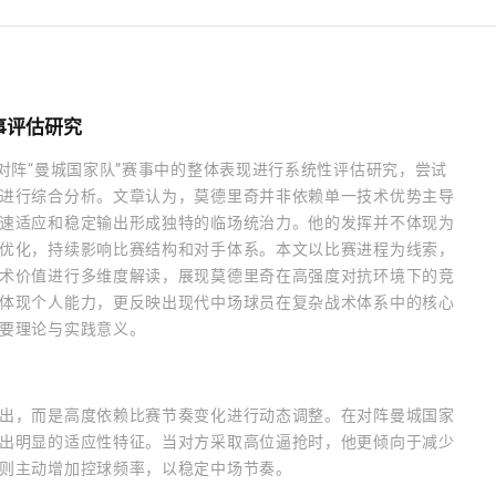
事评估研究
对阵“曼城国家队”赛事中的整体表现进行系统性评估研究，尝试
进行综合分析。文章认为，莫德里奇并非依赖单一技术优势主导
速适应和稳定输出形成独特的临场统治力。他的发挥并不体现为
优化，持续影响比赛结构和对手体系。本文以比赛进程为线索，
术价值进行多维度解读，展现莫德里奇在高强度对抗环境下的竞
体现个人能力，更反映出现代中场球员在复杂战术体系中的核心
要理论与实践意义。
出，而是高度依赖比赛节奏变化进行动态调整。在对阵曼城国家
出明显的适应性特征。当对方采取高位逼抢时，他更倾向于减少
则主动增加控球频率，以稳定中场节奏。