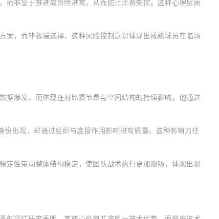
，而非急于推进或冒险进攻，从而防止比赛失控。这种心理层面
方案，而非极端选择，这种风险控制意识体现出成熟球员在临场
数据爆发，而体现在对比赛节奏与空间结构的持续影响。他通过
者身份出现，却通过组织与连接作用影响进攻质量。这种影响力往
稳定性带动整体结构稳定，使团队战术执行更加顺畅，体现出现
事的评估研究表明，其核心价值并非单一技术优势，而是由技术