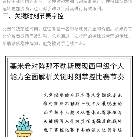
造传中或内切的条件。这种对战术细节的精准执行，使得球队整体
运转更加流畅，也让对手难以针对其进行有效限制。
三、关键时刻节奏掌控
比赛的决定性时刻，往往考验一名中场球员真正的价值。基米希在
比分胶着或场面被动时，总能通过一次冷静的控球或合理的传球，
帮助球队稳住阵脚，避免被对手连续冲击。