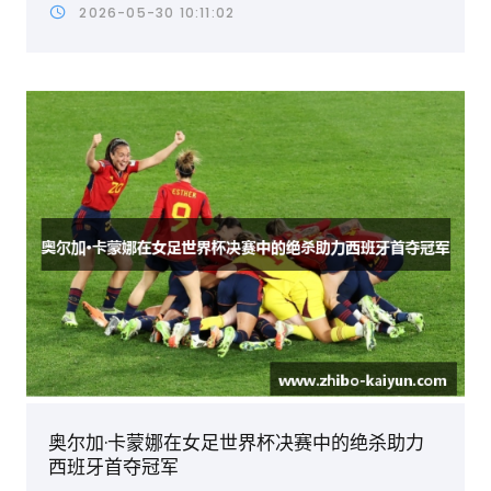
2026-05-30 10:11:02
奥尔加·卡蒙娜在女足世界杯决赛中的绝杀助力
西班牙首夺冠军