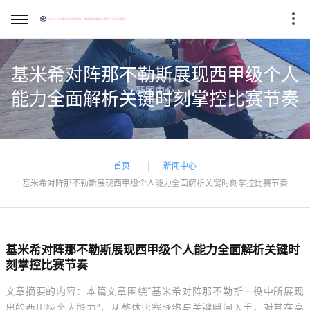
基米希对阵那不勒斯展现西甲级个人
能力全面解析关键时刻掌控比赛节奏
首页
新闻中心
基米希对阵那不勒斯展现西甲级个人能力全面解析关键时刻掌控比赛节奏
基米希对阵那不勒斯展现西甲级个人能力全面解析关键时
刻掌控比赛节奏
文章摘要的内容：本篇文章围绕“基米希对阵那不勒斯一役中所展现
出的西甲级个人能力”，从整体比赛脉络与关键瞬间入手，对其在高