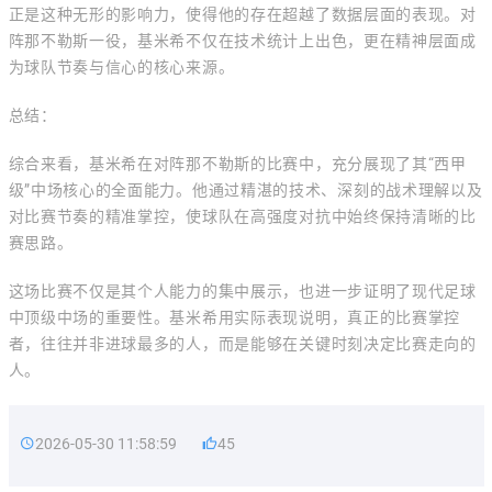
正是这种无形的影响力，使得他的存在超越了数据层面的表现。对
阵那不勒斯一役，基米希不仅在技术统计上出色，更在精神层面成
为球队节奏与信心的核心来源。
总结：
综合来看，基米希在对阵那不勒斯的比赛中，充分展现了其“西甲
级”中场核心的全面能力。他通过精湛的技术、深刻的战术理解以及
对比赛节奏的精准掌控，使球队在高强度对抗中始终保持清晰的比
赛思路。
这场比赛不仅是其个人能力的集中展示，也进一步证明了现代足球
中顶级中场的重要性。基米希用实际表现说明，真正的比赛掌控
者，往往并非进球最多的人，而是能够在关键时刻决定比赛走向的
人。
2026-05-30 11:58:59
45