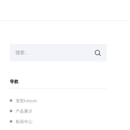
搜索...
导航
发现kaiyun
产品展示
新闻中心