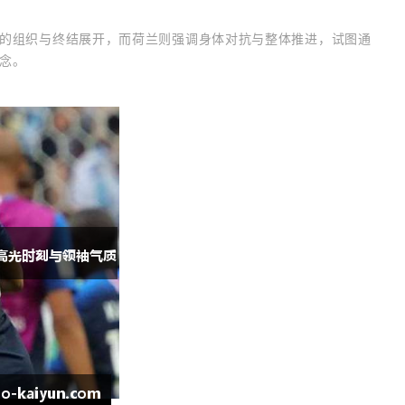
的组织与终结展开，而荷兰则强调身体对抗与整体推进，试图通
念。