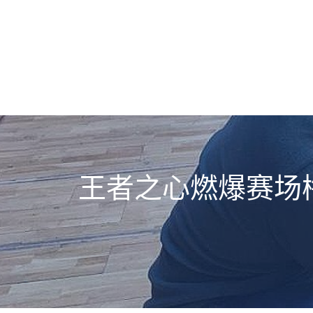
王者之心燃爆赛场