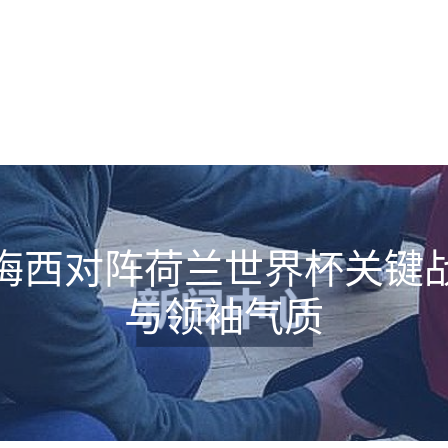
梅西对阵荷兰世界杯关键
与领袖气质