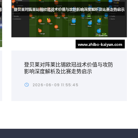
登贝莱对阵莱比锡欧冠战术价值与攻防
影响深度解析及比赛走势启示
2026-06-09 11:55:45