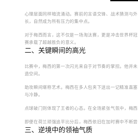
心理层面同样暗流涌动。赛前的言语交锋、战术猜测与外
长，自然成为所有压力的集中点。
对于梅西而言，这不仅是一场淘汰赛，更是冲击世界杯冠
赛承载了超越胜负的意义。
二、关键瞬间的高光
比赛中，梅西的第一次闪光来自于对节奏的掌控。他并未
造空间。
助攻瞬间堪称艺术。梅西在多人包夹下送出一记精准直塞
与冷静。
点球破门则体现了王者的心态。在全场紧张气氛中，梅西
即便在荷兰顽强追平比分后，梅西依旧在加时赛中不断尝
三、逆境中的领袖气质