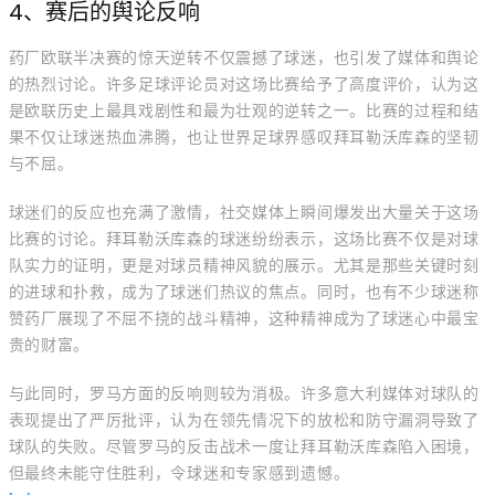
4、赛后的舆论反响
药厂欧联半决赛的惊天逆转不仅震撼了球迷，也引发了媒体和舆论
的热烈讨论。许多足球评论员对这场比赛给予了高度评价，认为这
是欧联历史上最具戏剧性和最为壮观的逆转之一。比赛的过程和结
果不仅让球迷热血沸腾，也让世界足球界感叹拜耳勒沃库森的坚韧
与不屈。
球迷们的反应也充满了激情，社交媒体上瞬间爆发出大量关于这场
比赛的讨论。拜耳勒沃库森的球迷纷纷表示，这场比赛不仅是对球
队实力的证明，更是对球员精神风貌的展示。尤其是那些关键时刻
的进球和扑救，成为了球迷们热议的焦点。同时，也有不少球迷称
赞药厂展现了不屈不挠的战斗精神，这种精神成为了球迷心中最宝
贵的财富。
与此同时，罗马方面的反响则较为消极。许多意大利媒体对球队的
表现提出了严厉批评，认为在领先情况下的放松和防守漏洞导致了
球队的失败。尽管罗马的反击战术一度让拜耳勒沃库森陷入困境，
但最终未能守住胜利，令球迷和专家感到遗憾。