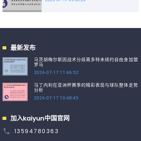
最新发布
马茨胡梅尔斯因战术分歧离多特未续约自由身加盟
罗马
2026-07-17 11:46:52
马丁内利在亚洲杯赛季的精彩表现与球队整体走势
分析
2026-07-17 10:48:45
加入kaiyun中国官网
13594780363