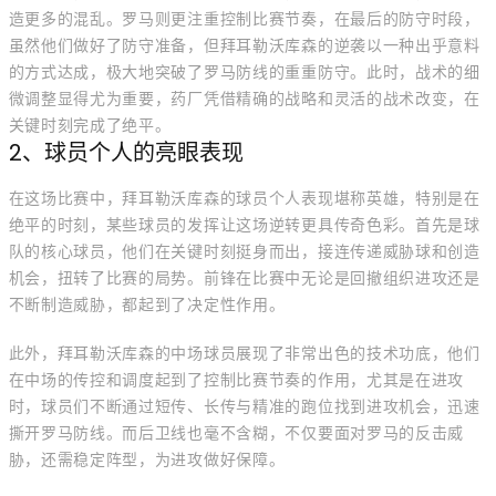
造更多的混乱。罗马则更注重控制比赛节奏，在最后的防守时段，
虽然他们做好了防守准备，但拜耳勒沃库森的逆袭以一种出乎意料
的方式达成，极大地突破了罗马防线的重重防守。此时，战术的细
微调整显得尤为重要，药厂凭借精确的战略和灵活的战术改变，在
关键时刻完成了绝平。
2、球员个人的亮眼表现
在这场比赛中，拜耳勒沃库森的球员个人表现堪称英雄，特别是在
绝平的时刻，某些球员的发挥让这场逆转更具传奇色彩。首先是球
队的核心球员，他们在关键时刻挺身而出，接连传递威胁球和创造
机会，扭转了比赛的局势。前锋在比赛中无论是回撤组织进攻还是
不断制造威胁，都起到了决定性作用。
此外，拜耳勒沃库森的中场球员展现了非常出色的技术功底，他们
在中场的传控和调度起到了控制比赛节奏的作用，尤其是在进攻
时，球员们不断通过短传、长传与精准的跑位找到进攻机会，迅速
撕开罗马防线。而后卫线也毫不含糊，不仅要面对罗马的反击威
胁，还需稳定阵型，为进攻做好保障。