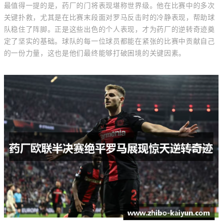
最值得一提的是，药厂的门将表现堪称世界级。他在比赛中的多次
关键扑救，尤其是在比赛末段面对罗马反击时的冷静表现，帮助球
队稳住了阵脚。正是这些出色的个人表现，才为药厂的逆转奇迹奠
定了坚实的基础。球队的每一位球员都能在紧张的比赛中贡献自己
的一份力量，这也是他们最终能够打破困境的关键因素。