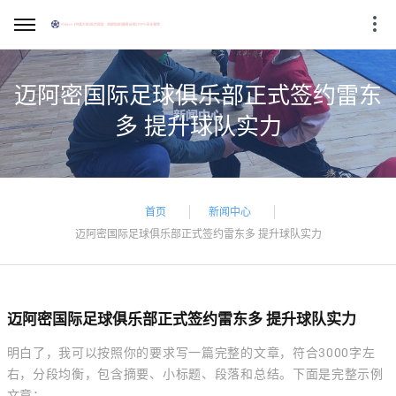
迈阿密国际足球俱乐部正式签约雷东
多 提升球队实力
首页
新闻中心
迈阿密国际足球俱乐部正式签约雷东多 提升球队实力
迈阿密国际足球俱乐部正式签约雷东多 提升球队实力
明白了，我可以按照你的要求写一篇完整的文章，符合3000字左
右，分段均衡，包含摘要、小标题、段落和总结。下面是完整示例
文章：