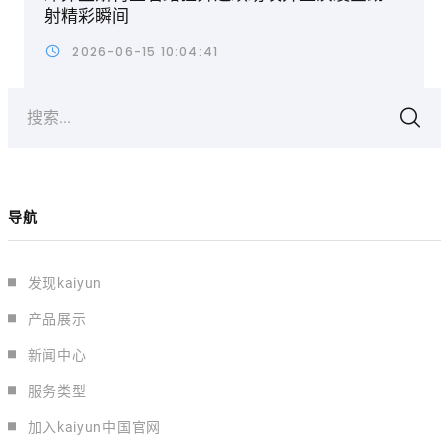
射精彩瞬间
2026-06-15 10:04:41
搜索...
导航
发现kaiyun
产品展示
新闻中心
服务类型
加入kaiyun中国官网