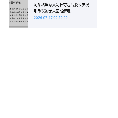
阿莱格里意大利杯夺冠后脱衣庆祝
引争议被尤文图斯解雇
2026-07-17 09:50:20