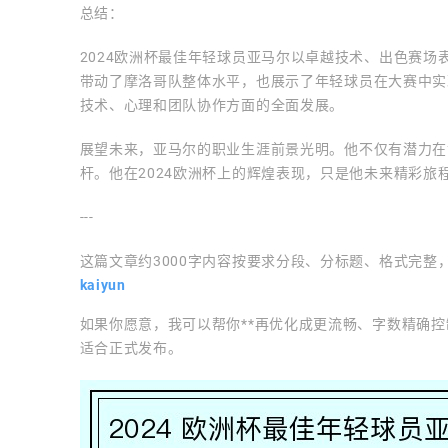
总结：
2024欧洲杯最佳年轻球员亚马尔以卓越技术、出色赛
带动了摩洛哥队整体水平，也展示了年轻球员在大赛中实
技术、心理和团队协作方面的全面发展。
展望未来，亚马尔的职业生涯前景光明。他不仅有潜力在
杆。他在2024欧洲杯上的辉煌表现，只是他未来精彩旅
---
这篇文章约3000字内容按要求分段、分标题、格式完整
kaiyun
如果你愿意，我可以帮你**再优化成更流畅、字数精确控
适合正式发布。