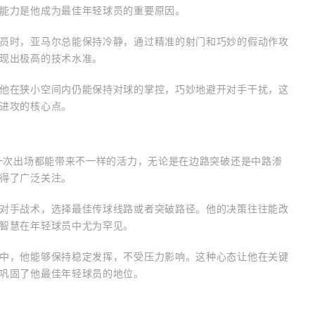
能力是他成为最佳年轻球员的重要原因。
员时，亚马尔总能保持冷静，通过精准的射门和巧妙的假动作攻
现出极高的技术水准。
他在狭小空间内仍能保持对球的掌控，巧妙地避开对手干扰，这
进攻的核心点。
每一次出场都能带来不一样的活力，无论是在边路突破还是中路渗
得了广泛关注。
对手战术，选择最佳传球线路或者突破路径。他的决策往往能改
智慧在年轻球员中尤为罕见。
中，他能够保持稳定发挥，不受压力影响。这种心态让他在关键
巩固了他最佳年轻球员的地位。