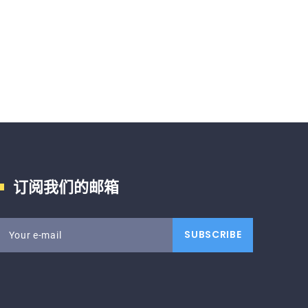
订阅我们的邮箱
SUBSCRIBE
Your e-mail