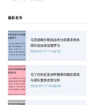
最新发布
马茨胡梅尔斯因战术分歧离多特未
续约自由身加盟罗马
2026-07-17 11:46:52
马丁内利在亚洲杯赛季的精彩表现
与球队整体走势分析
2026-07-17 10:48:45