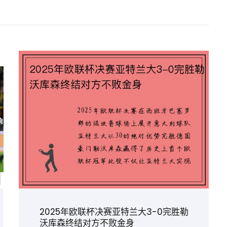
2025年欧联杯决赛亚特兰大3-0完胜勒
沃库森终结对方不败金身