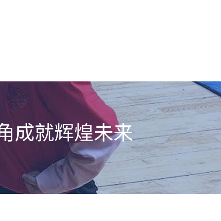
头角成就辉煌未来