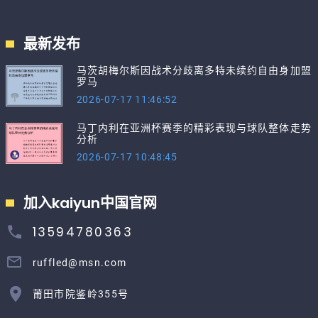
最新发布
马茨胡梅尔斯因战术分歧离多特未续约自由身加盟
罗马
2026-07-17 11:46:52
马丁内利在亚洲杯赛季的精彩表现与球队整体走势
分析
2026-07-17 10:48:45
加入kaiyun中国官网
13594780363
ruffled@msn.com
莆田市院鉴岭355号