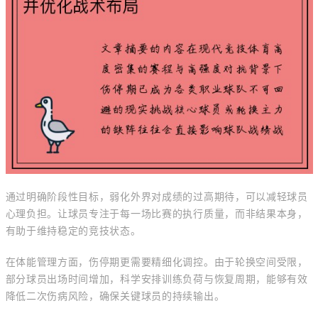
通过明确阶段性目标，弱化外界对成绩的过高期待，可以减轻球员
心理负担。让球员专注于每一场比赛的执行质量，而非结果本身，
有助于维持稳定的竞技状态。
在体能管理方面，伤停期更需要精细化调控。由于轮换空间受限，
部分球员出场时间增加，科学安排训练负荷与恢复周期，能够有效
降低二次伤病风险，确保关键球员的持续输出。