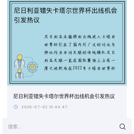
尼日利亚错失卡塔尔世界杯出线机会引发热议
2026-07-02 10:44:47
搜索...