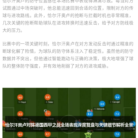
恰尔汗奥卢的防守位置感在本场比赛中表现得淋漓尽致。每当对方
试图通过中场突破时，他总能迅速回到合适的位置，限制对方的传
球与进攻路线。此外，恰尔汗奥卢的抢断与拦截时机也非常精准，
几次关键的抢断帮助球队在进攻转换时迅速反击，给予对方防线极
大的压力。
比赛中的一项关键时刻，恰尔汗奥卢在对方发动反击时通过精准的
断球化解了险情，为球队的防守体系注入了稳定性。虽然他的防守
数据并不突出，但他通过智能跑动与正确的决策，极大地增强了球
队的整体防守强度，并有效地削弱了对方的进攻威胁。