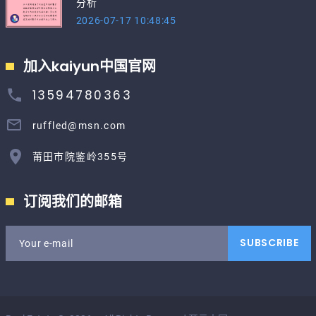
分析
2026-07-17 10:48:45
加入kaiyun中国官网
13594780363
ruffled@msn.com
莆田市院鉴岭355号
订阅我们的邮箱
SUBSCRIBE
Your e-mail