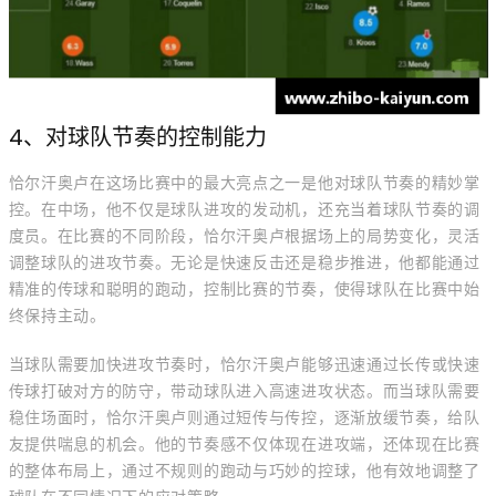
4、对球队节奏的控制能力
恰尔汗奥卢在这场比赛中的最大亮点之一是他对球队节奏的精妙掌
控。在中场，他不仅是球队进攻的发动机，还充当着球队节奏的调
度员。在比赛的不同阶段，恰尔汗奥卢根据场上的局势变化，灵活
调整球队的进攻节奏。无论是快速反击还是稳步推进，他都能通过
精准的传球和聪明的跑动，控制比赛的节奏，使得球队在比赛中始
终保持主动。
当球队需要加快进攻节奏时，恰尔汗奥卢能够迅速通过长传或快速
传球打破对方的防守，带动球队进入高速进攻状态。而当球队需要
稳住场面时，恰尔汗奥卢则通过短传与传控，逐渐放缓节奏，给队
友提供喘息的机会。他的节奏感不仅体现在进攻端，还体现在比赛
的整体布局上，通过不规则的跑动与巧妙的控球，他有效地调整了