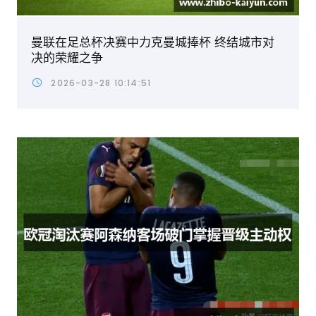
曼联在足总杯决赛中力克曼城捧杯 终结城市对
决的荣耀之争
2026-03-28 10:14:51