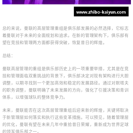
总的来说，曼联的高层管理重组是俱乐部发展的必然选择，它标志
着曼联对于未来的全面规划和追求。在新的管理架构下，俱乐部有
望在竞技和管理两方面都获得突破，恢复昔日的辉煌。
总结：
曼联高层管理的重组是俱乐部历史上的一项重要举措，尤其是在竞
技和管理面临双重挑战的背景下，俱乐部决定对现有架构进行大胆
调整，以期寻找到一个更加高效和稳定的发展路径。通过对默塔夫
的职务调整，曼联明确了未来发展的方向，强化了引援决策和青训
体系，以增强球队的整体竞争力。
未来，曼联能否在这次高层管理重组后迎来新的辉煌，关键将取决
于新管理层如何落实和执行这些变革措施。可以预见，随着管理层
的优化，曼联有望在未来几年中重拾昔日荣耀，重新成为世界足球
的领军俱乐部之一。