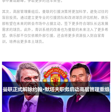
季中重返巅峰，争取更多的冠军荣誉。
其次，高层管理重组后，曼联的引援决策将更加科学，避免过往的
盲目投资。通过建立更专业的引援团队和改进球员评估机制，俱乐
部有望在未来的转会市场中占据主动，签下更多符合球队长远发展
需求的球员。此外，青训系统的改善也为曼联的未来注入了更多希
望。俱乐部不仅仅依赖外部引援，还会将更多资源投入到自家青
训，培养出更多本土球员。