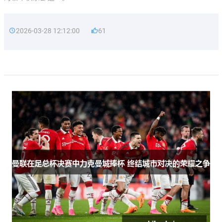
2026-03-28 12:12:00
61