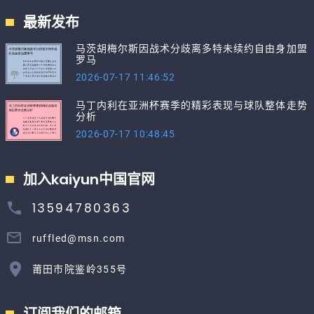
最新发布
马茨胡梅尔斯因战术分歧离多特未续约自由身加盟
罗马
2026-07-17 11:46:52
马丁内利在亚洲杯赛季的精彩表现与球队整体走势
分析
2026-07-17 10:48:45
加入kaiyun中国官网
13594780363
ruffled@msn.com
莆田市院鉴岭355号
订阅我们的邮箱