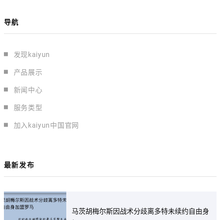
导航
发现kaiyun
产品展示
新闻中心
服务类型
加入kaiyun中国官网
最新发布
马茨胡梅尔斯因战术分歧离多特未续约自由身