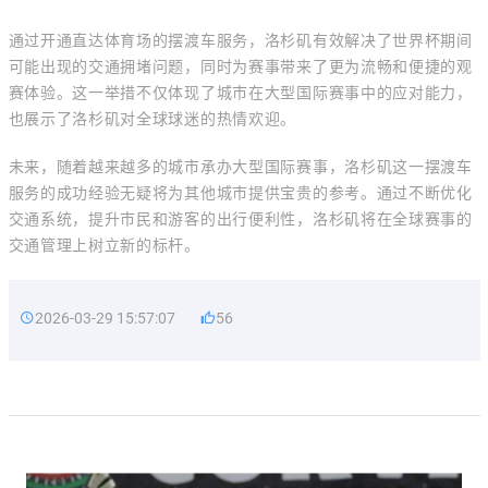
通过开通直达体育场的摆渡车服务，洛杉矶有效解决了世界杯期间
可能出现的交通拥堵问题，同时为赛事带来了更为流畅和便捷的观
赛体验。这一举措不仅体现了城市在大型国际赛事中的应对能力，
也展示了洛杉矶对全球球迷的热情欢迎。
未来，随着越来越多的城市承办大型国际赛事，洛杉矶这一摆渡车
服务的成功经验无疑将为其他城市提供宝贵的参考。通过不断优化
交通系统，提升市民和游客的出行便利性，洛杉矶将在全球赛事的
交通管理上树立新的标杆。
2026-03-29 15:57:07
56