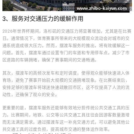
3、服务对交通压力的缓解作用
2026年世界杯期间，洛杉矶的交通压力将显著增加，尤其是在比赛
日。通常情况下，体育赛事所带来的大规模观众流动会对城市的交
通系统造成很大压力。然而，摆渡车服务的推出，将有效缓解这一
问题。首先，摆渡车通过设置专门的车道和专用停车点，减少了市
区道路的车辆拥堵，确保了赛事期间的交通畅通。
其次，摆渡车的高频次发车和定时调度，使得观众能够快速进入体
育场，避免了赛事开始前大规模的交通拥堵现象。在比赛结束后，
安排足够的摆渡车将球迷快速疏散回市区，这不仅提高了人流的流
动性，还确保了观众的安全。
更重要的是，摆渡车服务还能够有效地分担传统公共交通工具的压
力。比赛期间，地铁、公交等公共交通工具往往会因游客数量激增
而无法满足需求。通过摆渡车这一补充交通方式，可以避免其他公
共交通工具的过度负担，提高城市交通的整体运作效率。