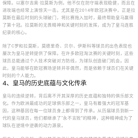
保障。以塞尔吉奥·拉莫斯为例，他不仅在防守端表现稳健，而且在
进攻端也经常上演惊天一击。尤其是在2014年欧冠决赛中，正是拉
莫斯在最后时刻的头球破门，将比赛拖入加时，最终帮助皇马赢得
了第十冠。拉莫斯的无畏精神和关键时刻的发挥，成为了皇马连胜
纪录的核心。
除了C罗和拉莫斯，莫德里奇、贝尔、伊斯科等球员的出色表现也
屡次为皇马逆转提供了保障。在许多欧冠淘汰赛的关键时刻，这些
球员总能通过个人技术突破对方防线，为球队创造破门机会。因
此，皇马能够在欧冠赛场逆转并非偶然，而是依赖于球员们在关键
时刻的个人能力。
4、皇马的历史底蕴与文化传承
皇马的连续逆转，背后离不开其深厚的历史底蕴和独特的俱乐部文
化。作为欧洲最成功的足球俱乐部之一，皇马有着强大的冠军基
因，这种基因在每一位球员身上都得到了传承。从历届球员到新一
代的皇马球员，他们都继承了“永不言败”的精神，这种精神成为了
球队在逆境中逆袭的动力源泉。