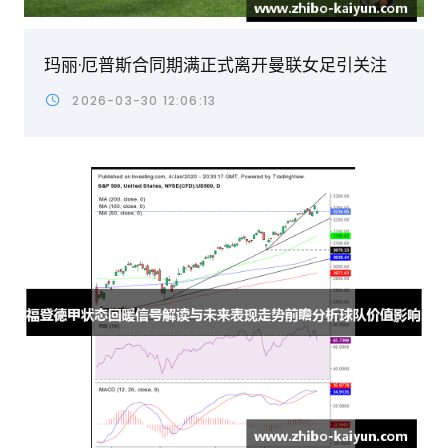
玛丽·厄普斯合同期满正式离开曼联女足引关注
2026-03-30 12:06:13