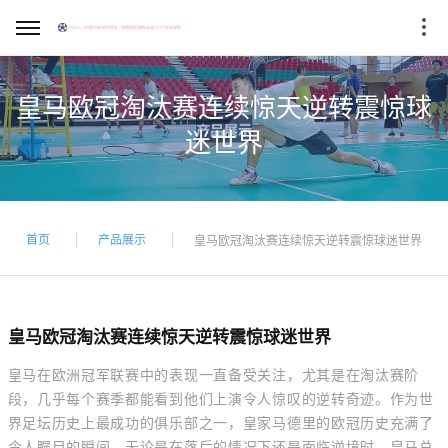
皇马欧冠淘汰赛连续惊天逆转震惊球
迷世界
首页
产品展示
皇马欧冠淘汰赛连续惊天逆转震惊球迷世界
皇马欧冠淘汰赛连续惊天逆转震惊球迷世界
皇马在欧洲冠军联赛中的表现一直备受关注，尤其是在淘汰赛阶
段，几乎每个赛季都能看到他们上演令人惊叹的逆转奇迹。作为世
界足坛历史上最成功的俱乐部之一，皇家马德里的欧冠历史充满了
令人瞩目的瞬间。无论是在落后的情况下还是面临逆境时，皇马总