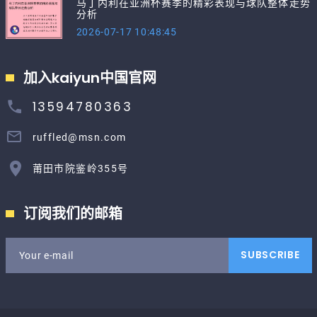
马丁内利在亚洲杯赛季的精彩表现与球队整体走势
分析
2026-07-17 10:48:45
加入kaiyun中国官网
13594780363
ruffled@msn.com
莆田市院鉴岭355号
订阅我们的邮箱
SUBSCRIBE
Your e-mail