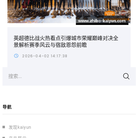
英超德比战火热看点引爆城市荣耀巅峰对决全
景解析赛季风云与宿敌恩怨前瞻
2026-04-02 14:17:38
搜索...
导航
发现kaiyun