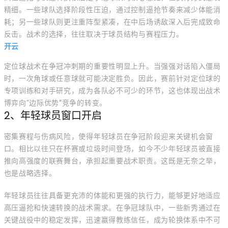
精细。一些球队选择阶段性压迫，通过控制逼抢节奏来减少体能消
耗；另一些球队则更注重阵型紧凑，在中后场诱敌深入后完成致命
反击。战术的选择，往往取决于球员结构与赛程压力。
开云
定位球战术在争冠冲刺期的重要性明显上升。当强强对话陷入僵局
时，一次角球或任意球就可能决定胜负。因此，赛前针对定位球的
专项训练和对手研究，成为各队必不可少的环节，这也体现出战术
博弈向“边际优势”竞争的转变。
2、年轻球员窗口开启
密集赛程与伤病风险，使得年轻球员在争冠阶段迎来关键机会窗
口。相比以往只在杯赛或垃圾时间登场，如今不少年轻球员被直接
推向高强度的联赛舞台，承担起重要战术职责。这既是无奈之举，
也是战略选择。
年轻球员往往具备更充沛的体能和更强的执行力，能够更好地适应
高压逼抢和快速转换的战术需求。在争冠球队中，一些新秀通过在
关键战役中的稳定发挥，迅速赢得教练信任，成为轮换体系中不可