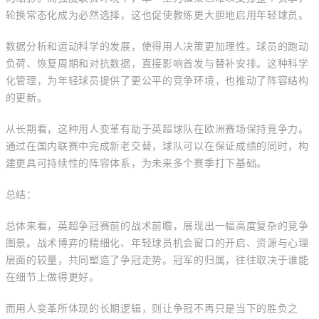
轮换常态化成为必然选择，这也促使教练更大胆地启用年轻球员。
数据分析和运动科学的发展，使得用人决策更加理性。球员的跑动
负荷、恢复周期和对抗数据，直接影响首发与替补安排。这种科学
化管理，为年轻球员提供了更公平的竞争环境，也推动了阵容结构
的更新。
从长期看，这种用人变革有助于英超球队在欧洲赛场保持竞争力。
通过在国内联赛中完成新老交替，球队可以在保证成绩的同时，构
建更具可持续性的阵容体系，为未来多个赛季打下基础。
总结：
总体来看，英超争冠赛前的战术前瞻，展现出一幅高度复杂的竞争
图景。战术博弈的精细化、年轻球员机会窗口的开启、资源与心理
层面的较量，共同塑造了争冠走势。冠军的归属，往往取决于谁能
在细节上做得更好。
而用人变革所体现的长期逻辑，则让争冠不再只是当下的胜负之