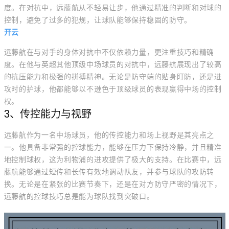
度。在对抗中，远藤航从不轻易让步，他通过精准的判断和对球的
控制，避免了过多的犯规，让球队能够保持稳固的防守。
开云
远藤航在与对手的身体对抗中不仅依赖力量，更注重技巧和精确
度。在他与英超其他顶级中场球员的对抗中，远藤航展现出了较高
的抗压能力和极强的拼搏精神。无论是防守端的贴身盯防，还是进
攻时的护球，他都能够以不逊色于顶级球员的表现赢得中场的控制
权。
3、传控能力与视野
远藤航作为一名中场球员，他的传控能力和场上视野是其亮点之
一。他具备非常强的控球能力，能够在压力下保持冷静，并且精准
地控制球权，这为利物浦的进攻提供了极大的支持。在比赛中，远
藤航能够通过短传和长传有效地调动队友，并参与球队的攻防转
换。无论是在紧张的比赛节奏下，还是在对方防守严密的情况下，
远藤航的控球技巧总是能为球队找到突破口。