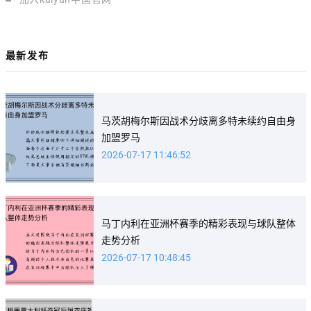
最新发布
马茨胡梅尔斯因战术分歧离多特未续约自由身
加盟罗马
2026-07-17 11:46:52
马丁内利在亚洲杯赛季的精彩表现与球队整体
走势分析
2026-07-17 10:48:45