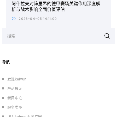
阿什拉夫对阵里昂的德甲赛场关键作用深度解
析与战术影响全面价值评估
2026-04-05 14:11:00
搜索...
导航
发现kaiyun
产品展示
新闻中心
服务类型
加入kaiyun中国官网