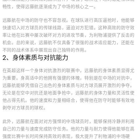
畅性，使得远藤航逐渐成为了中场的核心之一。
远藤航在中场的防守也不容忽视。在球队进行高压逼抢时，他能够
快速切入对方球员的传球线路，逼迫对方犯错。这种高效的防守效
率让他在比赛中屡次破坏对方的进攻节奏，为利物浦提供了反击的
机会。总的来说，远藤航不仅具备了很强的战术适应能力，还能在
不同的战术体系中展现出自己独特的作用。
2、身体素质与对抗能力
在英超这样一个身体对抗激烈的联赛中，远藤航的身体素质显得尤
为重要。身高适中的他拥有强健的体魄，特别是在中场的对抗中，
远藤航能够凭借自己出色的身体素质与对方球员展开激烈的争夺。
无论是在空中对抗还是地面争抢中，远藤航的身体力量和灵活性使
他占得先机。他的速度和力量相结合，使得他在防守时能够有效地
剥夺对方球员的球权。
此外，远藤航在面对对方强悍的中场球员时，能够保持冷静并利用
自己的力量与速度完成防守任务。他的力量与耐力使得他能够在高
强度比赛中长时间保持高效的表现，极大提升了利物浦的中场硬