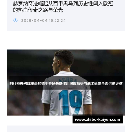
赫罗纳奇迹崛起从西甲黑马到历史性闯入欧冠
的热血传奇之路与荣光
2026-04-04 16:22:24