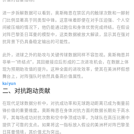
进一步拆解数据可以看到，奥斯梅恩在禁区内的触球次数和一脚射
门比例显著高于同类型中锋。这意味着即便在对手压迫强、个人空
间被压缩的情况下，他仍能通过跑位和身体优势完成终结。在假设
对阵巴黎圣日耳曼的模型中，这类数据被放大解读，显示其在强对
抗背景下仍具备稳定输出的可能性。
此外，进球之外的助攻与关键传球数据同样不容忽视。奥斯梅恩并
非单一“终结点”，其回撤接应后形成的二次进攻机会，在数据上体
现为预期助攻值的提升。这种全面的进攻效率，使其在美洲杯假想
舞台上，对阵强队时依然具备高价值属性。
kaiyun
二、对抗跑动贡献
在现代足球数据分析中，对抗成功率和无球跑动距离已成为衡量前
锋价值的重要维度。奥斯梅恩在身体对抗方面的数据长期处于高水
平，其每场成功对抗次数和空中争顶成功率，为球队在高压比赛中
提供了可靠的支点。如果将这一指标放入假设的美洲杯对阵巴黎圣
日耳曼情境，其价值尤为突出。