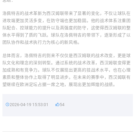
总结：
洛佩特吉的战术革新为西汉姆联带来了显著的变化，不仅让球队在
进攻端更加灵活多变，在防守端也更加稳固。他的战术体系注重团
队配合、控球能力的提升以及高强度的防守，这使得西汉姆联的整
体水平得到了质的飞跃。球队在洛佩特吉的带领下，逐渐形成了以
团队协作和战术执行力为核心的新风格。
总体而言，洛佩特吉的到来不仅仅是西汉姆联的战术改变，更是球
队文化和理念的深刻转型。通过系统的战术改革，西汉姆联变得更
加成熟和有竞争力。球队不仅展现出更高的技战术水平，也在心理
素质和整体协作上取得了明显进步。在未来的赛季中，西汉姆联有
望继续在欧洲足坛占据一席之地，展现出更加辉煌的战绩。
2026-04-19 15:53:01
54