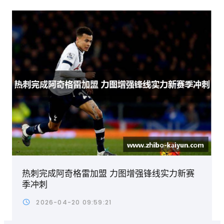
热刺完成阿奇格雷加盟 力图增强锋线实力新赛
季冲刺
2026-04-20 09:59:21