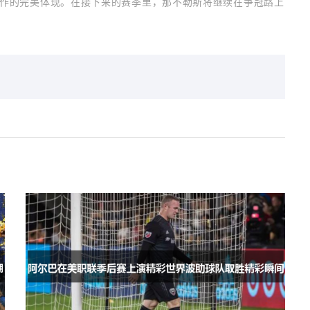
作的完美体现。在接下来的赛季里，那不勒斯将继续在争冠路上