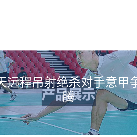
天远程吊射绝杀对手意甲
腾