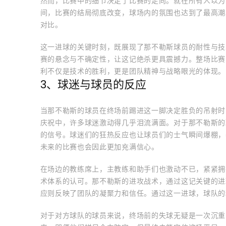
然而，比赛中的细节决定了比赛的走向。就在所有人以为
间，比赛的结局彻底改变，球场内的氛围也达到了最高潮
对比。
这一进球的关键时刻，既展现了那不勒斯球员的耐性与技
赛的悬念与不确定性，让这记绝杀更具震撼力。整场比赛
利不仅是技术的胜利，更是团队精神与战略眼光的体现。
3、球迷与球员的反应
当那不勒斯的球员在终场前踢进这一脚决定胜负的吊射时
庆祝中，许多球迷激动得几乎泪流满面。对于那不勒斯的
的信号。球迷们的狂热反应也让球员们的士气瞬间爆棚，
未来的比赛也会因此更加充满信心。
在场边的教练席上，主教练和助手们也激动不已，紧紧拥
术体系的认可。那不勒斯的进攻战术，通过这记关键的进
应则反映了团队的凝聚力和信任。通过这一进球，球队的
对于对方球队的球员来说，终场前的失球无疑是一次沉重