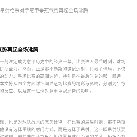
吊射绝杀对手意甲争冠气势再起全场沸腾
气势再起全场沸腾
一刻注定成为意甲历史中的经典一幕。比赛进入最后时刻，球场
拼尽全力。然而，正是那不勒斯的这记远射，打破了僵局，不仅
的动力。整场比赛的高潮迭起，特别是在最后时刻的那一脚远
本文将从四个方面详细阐述这场比赛的精彩与影响，分别为：惊
的反应、以及这一进球对意甲争冠局势的影响。
现，也是对球队战术的完美诠释。在比赛的最后时刻，那不勒斯
他没有选择常规的射门方式，而是选择了吊射。这一脚吊射既要
键时刻，他精准的计算出门将位置与球门距离的关系，轻巧而有