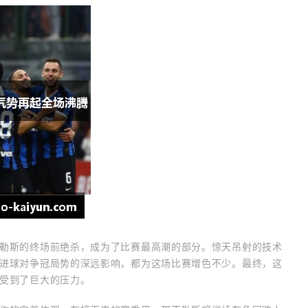
勒斯的终场前绝杀，成为了比赛最高潮的部分。惊天吊射的技术
进球对争冠局势的深远影响，都为这场比赛增色不少。最终，这
受到了巨大的压力。