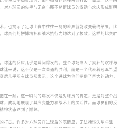
比赛将以平局收场时，那不勒斯的远程吊射打破了僵局。这一瞬
。对方球员的失望与无奈与那不勒斯球员的激动与欢庆形成鲜明
术，也揭示了足球比赛中往往一刻的差异就能改变最终结果。比
，球员们的拼搏精神和战术执行力均达到了极致，这样的比赛胜
，球迷的反应几乎是瞬间爆发的。整个球场陷入了疯狂的欢呼与
球迷来说，这不仅是一次普通的胜利，而是一个代表着冠军希望
赛后几乎所有球员都表示，这个进球为他们提供了巨大的动力，
抱在一起。这一瞬间的爆发不仅是对球员的肯定，更是对整个战
球，成功地展现了其应变能力和战术上的灵活性。而球员们的反
精神状态达到了巅峰。
的打击。许多对方球员在进球后的表情里，无法掩饰失望与沮