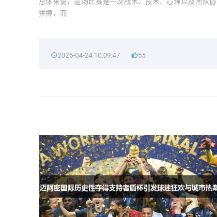
总体来说，这场比赛是一次战术、技术、心理以及团队协
拼搏，而
2026-04-24 10:09:47
55