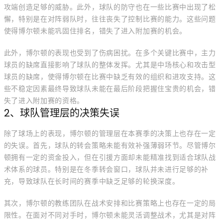
攻端创造足够的威胁。此外，球队的防守也在一些比赛中出现了松
懈，特别是在对阵弱队时，往往丧失了控制比赛的能力。这些问题
使得博尔顿未能巩固住排名，错失了进入附加赛的机会。
此外，博尔顿的表现也受到了伤病困扰。在多个关键比赛中，主力
球员的缺席直接影响了球队的整体发挥。尤其是中场核心和攻击型
球员的缺席，使得博尔顿在比赛中缺乏有效的组织和进攻支持。这
些不稳定因素最终导致球队未能在最后阶段把握住宝贵的机会，错
失了进入附加赛的资格。
2、球队管理层的决策失误
除了球场上的表现，博尔顿的管理层在本赛季的决策上也存在一定
的失误。首先，球队的转会策略未能有效补强薄弱环节。尽管博尔
顿拥有一定的资金投入，但在引援方面却未能精准找到适合球队战
术体系的球员。特别是在冬季转会窗口，球队并未进行足够的补
充，导致球队在长时间的赛季中缺乏足够的轮换深度。
其次，博尔顿的教练团队在战术安排和比赛策略上也存在一定的局
限性。在面对不同对手时，博尔顿未能灵活调整战术，尤其是对阵