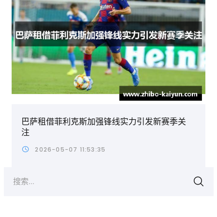
巴萨租借菲利克斯加强锋线实力引发新赛季关
注
2026-05-07 11:53:35
搜索...