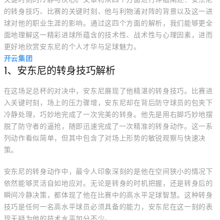
的转身技巧、比赛的关键时刻、他与利物浦对阵的背景以及这一进
球对他的职业生涯的影响。通过这四个方面的解析，我们能够更全
面地理解这一精彩进球所蕴含的技术性、战术性与心理因素，进而
更好地欣赏安东尼的个人才华与足球魅力。
开云集团
1、安东尼的转身技巧解析
在这场足总杯的对决中，安东尼展现了他精湛的转身技巧。比赛进
入关键时刻，场上的压力骤增，安东尼却在背后防守球员的包夹下
冷静处理，巧妙地完成了一次完美的转身。他先是用右脚巧妙地摆
脱了防守者的逼抢，随即迅速完成了一次精准的转身动作。这一系
列动作看似简单，但其中包含了对场上形势的敏锐观察与快速决
策。
安东尼的转身动作中，最令人印象深刻的是他在空间狭小的情况下
依然能够灵活自如地应对。无论是转身的时机把握，还是转身后的
瞬间冷静决策，都体现了他在比赛中的高水平足球智慧。这种转身
技巧是任何一名高水平球员必须具备的能力，安东尼在这一刻的表
现无疑为他的技术水平加分不少。