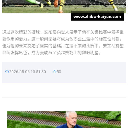
通过这次精彩的进球，安东尼向世人展示了他在关键比赛中发挥重
要作用的潜力。这一瞬间无疑将成为他职业生涯中的标志性时刻，
也为他的未来奠定了坚实的基础。在接下来的比赛中，安东尼有望
继续发挥出色，成为曼联乃至英超赛场上的耀眼明星。
2026-05-06 13:51:30
50