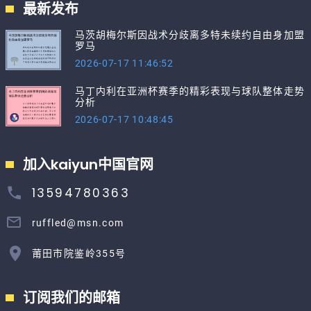
最新发布
马茨胡梅尔斯因战术分歧离多特未续约自由身加盟
罗马
2026-07-17 11:46:52
马丁内利在亚洲杯赛季的精彩表现与球队整体走势
分析
2026-07-17 10:48:45
加入kaiyun中国官网
13594780363
ruffled@msn.com
莆田市院鉴岭355号
订阅我们的邮箱