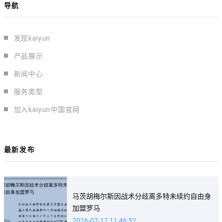
导航
发现kaiyun
产品展示
新闻中心
服务类型
加入kaiyun中国官网
最新发布
马茨胡梅尔斯因战术分歧离多特未续约自由身
加盟罗马
2026-07-17 11:46:52