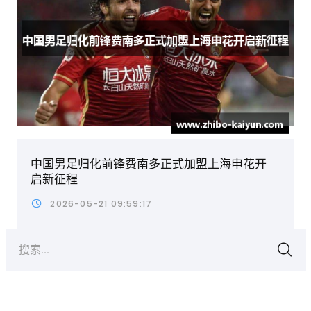
中国男足归化前锋费南多正式加盟上海申花开
启新征程
2026-05-21 09:59:17
搜索...