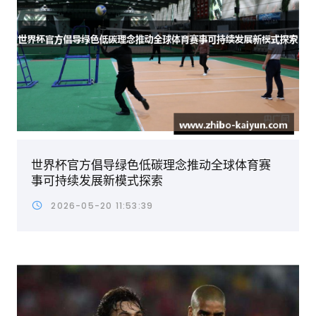
世界杯官方倡导绿色低碳理念推动全球体育赛
事可持续发展新模式探索
2026-05-20 11:53:39