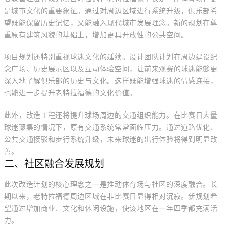
是城市文化的重要象征。通过对周边区域进行系统升级，俱乐部希
望既能保留历史记忆，又能融入现代城市发展理念。新的规划在尊
重原有建筑风貌的基础上，增加更具开放性的公共空间。
项目规划还特别重视球迷文化的延续。设计团队计划在周边建设纪
念广场、历史展示区以及互动体验空间，让前来观赛的球迷能够更
深入地了解俱乐部的历史与文化。这样既能增强球迷的情感连接，
也能进一步提升老特拉福德的文化价值。
此外，改造工程还将提升球场周边的交通组织能力。在比赛日大量
球迷聚集的情况下，原有交通系统常常面临压力。通过道路优化、
公共交通接驳和步行系统升级，未来球迷的出行体验将得到明显改
善。
二、社区融合发展规划
此次改造计划的核心理念之一是推动体育场与社区的深度融合。长
期以来，老特拉福德周边区域在非比赛日显得相对沉寂。新规划希
望通过增加商业、文化和休闲设施，使该地区在一年四季都充满活
力。