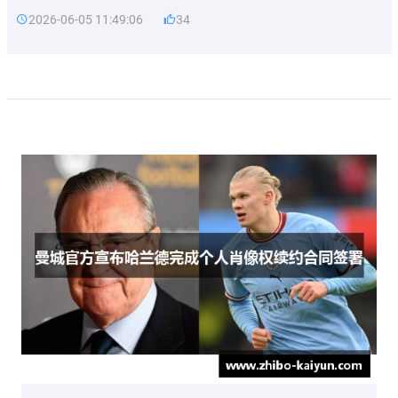
2026-06-05 11:49:06
34