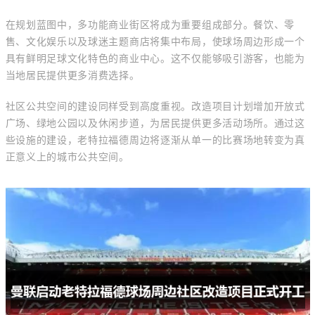
在规划蓝图中，多功能商业街区将成为重要组成部分。餐饮、零
售、文化娱乐以及球迷主题商店将集中布局，使球场周边形成一个
具有鲜明足球文化特色的商业中心。这不仅能够吸引游客，也能为
当地居民提供更多消费选择。
社区公共空间的建设同样受到高度重视。改造项目计划增加开放式
广场、绿地公园以及休闲步道，为居民提供更多活动场所。通过这
些设施的建设，老特拉福德周边将逐渐从单一的比赛场地转变为真
正意义上的城市公共空间。