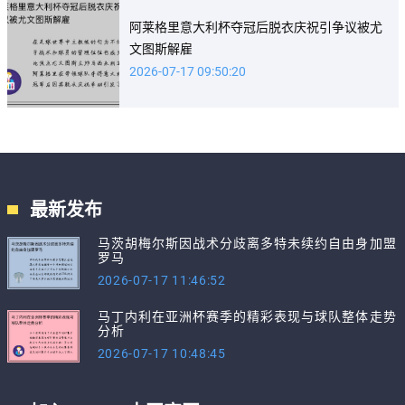
阿莱格里意大利杯夺冠后脱衣庆祝引争议被尤
文图斯解雇
2026-07-17 09:50:20
最新发布
马茨胡梅尔斯因战术分歧离多特未续约自由身加盟
罗马
2026-07-17 11:46:52
马丁内利在亚洲杯赛季的精彩表现与球队整体走势
分析
2026-07-17 10:48:45