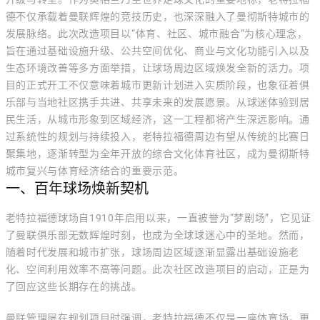
德不仅承载着曼联辉煌的竞技历史，也深深融入了曼彻斯特城市的
发展脉络。此次改造项目以“体育、社区、城市融合”为核心理念，
旨在通过基础设施升级、公共空间优化、商业与文化功能引入以及
生态环境改善等多方面举措，让球场周边区域焕发全新的活力。项
目的正式开工不仅意味着城市更新计划进入实质阶段，也象征着俱
乐部与当地社区携手共进、共享未来的发展愿景。从球迷体验到居
民生活，从城市形象到区域经济，这一工程都将产生深远影响。通
过系统性的规划与持续投入，老特拉福德周边有望从传统的比赛日
聚集地，逐渐转型为全年开放的综合文化体育社区，成为曼彻斯特
城市复兴与体育经济结合的重要示范。
一、百年球场焕新契机
老特拉福德球场自1910年启用以来，一直被誉为“梦剧场”，它见证
了曼联俱乐部无数辉煌时刻，也成为全球球迷心中的圣地。然而，
随着时代发展和城市扩张，球场周边区域逐渐显露出基础设施老
化、空间利用效率不高等问题。此次社区改造项目的启动，正是为
了回应这些长期存在的挑战。
曼联管理层在规划项目时强调，老特拉福德不仅是一座体育场，更