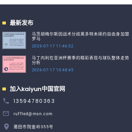
最新发布
马茨胡梅尔斯因战术分歧离多特未续约自由身加盟
罗马
2026-07-17 11:46:52
马丁内利在亚洲杯赛季的精彩表现与球队整体走势
分析
2026-07-17 10:48:45
加入kaiyun中国官网
13594780363
ruffled@msn.com
莆田市院鉴岭355号