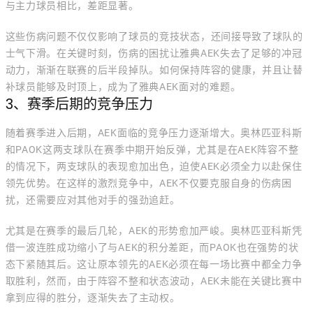
与主力球员相比，差距显著。
这些伤病问题不仅仅影响了球员的竞技状态，还间接导致了球队的
士气下滑。在关键时刻，伤病的困扰让雅典AEK失去了足够的冲冠
动力，渐渐在联赛的后半段掉队。如何保持阵容的健康，并且让替
补球员能够及时顶上，成为了雅典AEK面对的难题。
3、赛季后期的竞争压力
随着赛季进入后期，AEK面临的竞争压力逐渐增大。奥林匹亚科斯
和PAOK这两支球队在赛季中期开始反弹，尤其是在AEK阵容不整
的情况下，两支球队的表现愈加出色，迫使AEK必须全力以赴保住
领先优势。在这样的激烈竞争中，AEK不仅要克服自身的伤病困
扰，还需要应对其他对手的强劲追赶。
尤其是在赛季的最后几轮，AEK的形势愈加严峻。奥林匹亚科斯凭
借一波连胜成功缩小了与AEK的积分差距，而PAOK也在强势的状
态下紧随其后。这让原本领先的AEK必须在每一场比赛中都全力争
取胜利，然而，由于阵容不整和状态波动，AEK未能在关键比赛中
拿到应得的胜分，逐渐失去了主动权。