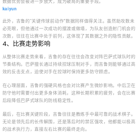
数据优势会被进一步放大，成为破局的重要手段。
kaiyun
此外，吉鲁的“关键传球前动作”数据同样值得关注。虽然助攻数未
必亮眼，但他通过一次成功的摆渡或做墙，为队友创造射门机会的
次数，往往在比赛中处于前列，这体现了其数据之外的隐性贡献。
4、比赛走势影响
从整体比赛走势来看，吉鲁的存在往往会改变对阵巴萨式球队时的
节奏结构。巴萨擅长通过持续控球压制对手，而吉鲁则能够通过高
效的反击支点，迫使对手在控球时保持更多防守顾虑。
在心理层面，吉鲁的强硬风格也会对比赛产生微妙影响。中后卫在
防守他时需要付出更多身体消耗，这种长期积累的疲劳，会在比赛
后段降低巴萨式球队的防线稳定性。
最后，在比赛关键阶段，吉鲁往往是教练手中最可靠的战术棋子。
无论是领先后的长传解围，还是落后时的禁区强攻，他都能以极高
的战术执行力，直接左右比赛的最终走向。