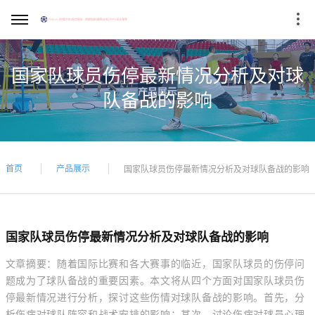
国家队球员伤停最新情况分析及对球
队备战的影响
首页
产品展示
国家队球员伤停最新情况分析及对球队备战的影响
国家队球员伤停最新情况分析及对球队备战的影响
文章摘要：随着国际比赛和各大赛事的临近，国家队球员的伤停问
题成为了球队备战的重要因素。本文将从四个方面对国家队球员伤
停最新情况进行分析，探讨这些伤情对球队备战的影响。首先，分
析伤病对球队阵容和战术安排的影响；其次，讨论伤病对球员心理