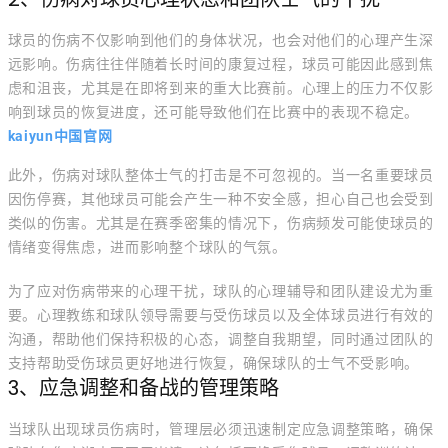
球员的伤病不仅影响到他们的身体状况，也会对他们的心理产生深
远影响。伤病往往伴随着长时间的康复过程，球员可能因此感到焦
虑和沮丧，尤其是在即将到来的重大比赛前。心理上的压力不仅影
响到球员的恢复进度，还可能导致他们在比赛中的表现不稳定。
kaiyun中国官网
此外，伤病对球队整体士气的打击是不可忽视的。当一名重要球员
因伤停赛，其他球员可能会产生一种不安全感，担心自己也会受到
类似的伤害。尤其是在赛季密集的情况下，伤病频发可能使球员的
情绪变得焦虑，进而影响整个球队的气氛。
为了应对伤病带来的心理干扰，球队的心理辅导和团队建设尤为重
要。心理教练和球队领导需要与受伤球员以及全体球员进行有效的
沟通，帮助他们保持积极的心态，调整自我期望，同时通过团队的
支持帮助受伤球员更好地进行恢复，确保球队的士气不受影响。
3、应急调整和备战的管理策略
当球队出现球员伤病时，管理层必须迅速制定应急调整策略，确保