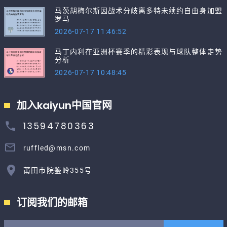
马茨胡梅尔斯因战术分歧离多特未续约自由身加盟
罗马
2026-07-17 11:46:52
马丁内利在亚洲杯赛季的精彩表现与球队整体走势
分析
2026-07-17 10:48:45
加入kaiyun中国官网
13594780363
ruffled@msn.com
莆田市院鉴岭355号
订阅我们的邮箱