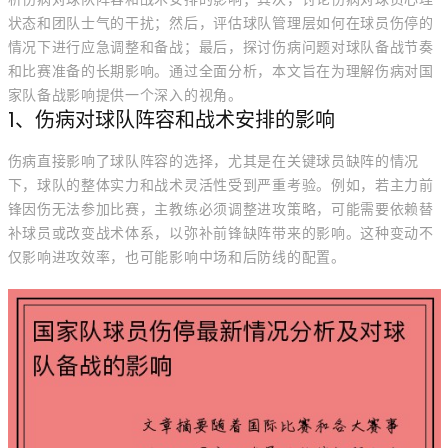
状态和团队士气的干扰；然后，评估球队管理层如何在球员伤停的
情况下进行应急调整和备战；最后，探讨伤病问题对球队备战节奏
和比赛准备的长期影响。通过全面分析，本文旨在为理解伤病对国
家队备战影响提供一个深入的视角。
1、伤病对球队阵容和战术安排的影响
伤病直接影响了球队阵容的选择，尤其是在关键球员缺阵的情况
下，球队的整体实力和战术灵活性受到严重考验。例如，若主力前
锋因伤无法参加比赛，主教练必须调整进攻策略，可能需要依赖替
补球员或改变战术体系，以弥补前锋缺阵带来的影响。这种变动不
仅影响进攻效率，也可能影响中场和后防线的配置。