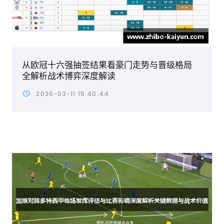
从欧冠十六强抽签结果看豪门走势与晋级格局
全解析战术博弈深度解读
2026-03-11 15:40:44