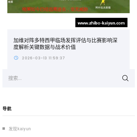
加维对阵多特西甲临场发挥评估与比赛影响深
度解析关键数据与战术价值
2026-03-13 11:59:37
搜索...
导航
发现kaiyun