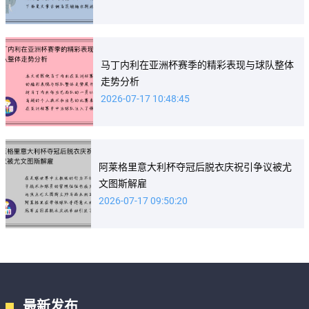
马丁内利在亚洲杯赛季的精彩表现与球队整体
走势分析
2026-07-17 10:48:45
阿莱格里意大利杯夺冠后脱衣庆祝引争议被尤
文图斯解雇
2026-07-17 09:50:20
最新发布