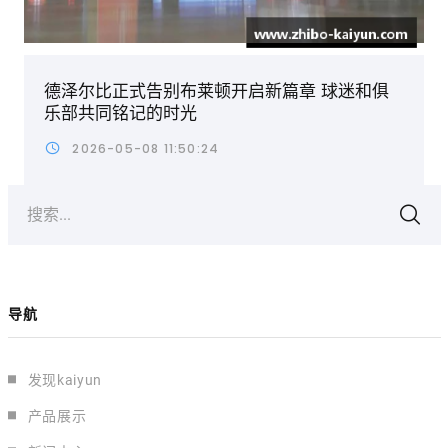
德泽尔比正式告别布莱顿开启新篇章 球迷和俱
乐部共同铭记的时光
2026-05-08 11:50:24
搜索...
导航
发现kaiyun
产品展示