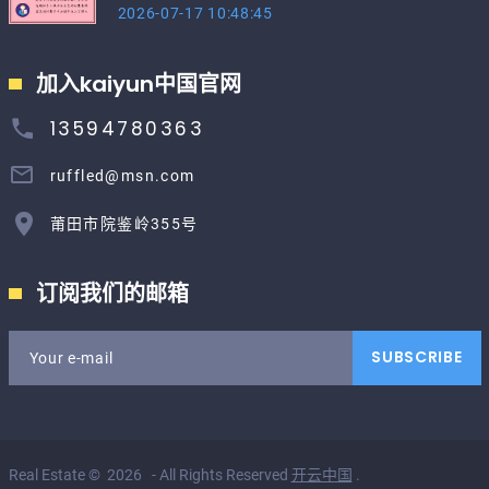
2026-07-17 10:48:45
加入kaiyun中国官网
13594780363
ruffled@msn.com
莆田市院鉴岭355号
订阅我们的邮箱
SUBSCRIBE
Your e-mail
Real Estate
©
2026
- All Rights Reserved
开云中国
.