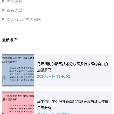
新闻中心
服务类型
加入kaiyun中国官网
最新发布
马茨胡梅尔斯因战术分歧离多特未续约自由身
加盟罗马
2026-07-17 11:46:52
马丁内利在亚洲杯赛季的精彩表现与球队整体
走势分析
2026-07-17 10:48:45