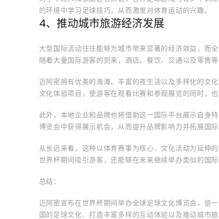
的环境中学习足球技巧，从而激发对体育运动的兴趣。
4、推动城市旅游经济发展
大型国际活动往往能够为城市带来显著的经济效益，而全
随着大量国际游客的到来，酒店、餐饮、交通以及零售等
迈阿密拥有优美的海滩、丰富的夜生活以及多样化的文化
文化体验项目，使游客在观看比赛和参观展览的同时，也
此外，本地企业和品牌也将借助这一国际平台展示自身特
博览会中获得展示机会，从而提升品牌影响力并拓展国际
从长远来看，这种以体育赛事为核心、文化活动为延伸的
世界杯期间吸引游客，还能够在未来继续举办类似的国际
总结：
迈阿密宣布在世界杯期间举办全球足球文化博览会，是一
国的足球文化、打造丰富多样的互动体验以及推动城市旅