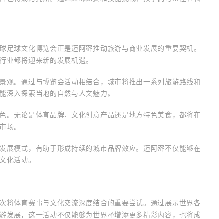
球足球文化博览会正是迈阿密推动旅游与商业发展的重要契机。
行业都将迎来新的发展机遇。
景观。通过与博览会活动相结合，城市将推出一系列旅游路线和
能深入探索当地的自然与人文魅力。
色。无论是体育品牌、文化创意产品还是地方特色美食，都将在
市场。
发展模式，有助于形成持续的城市品牌效应。迈阿密不仅能够在
文化活动。
次将体育赛事与文化交流深度结合的重要尝试。通过展示世界各
游发展，这一活动不仅能够为世界杯增添更多精彩内容，也将成