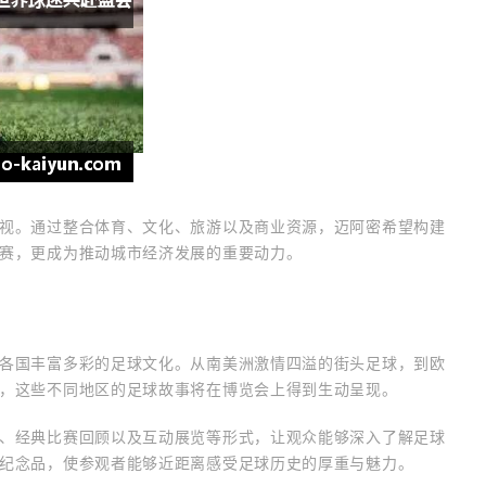
视。通过整合体育、文化、旅游以及商业资源，迈阿密希望构建
赛，更成为推动城市经济发展的重要动力。
各国丰富多彩的足球文化。从南美洲激情四溢的街头足球，到欧
，这些不同地区的足球故事将在博览会上得到生动呈现。
、经典比赛回顾以及互动展览等形式，让观众能够深入了解足球
纪念品，使参观者能够近距离感受足球历史的厚重与魅力。