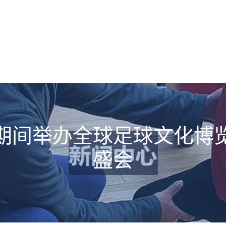
期间举办全球足球文化博
盛会