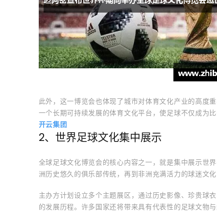
此外，这一博览会也体现了城市对体育文化产业的高度重
一个长期可持续发展的体育文化平台，使足球不仅成为比
开云集团
2、世界足球文化集中展示
全球足球文化博览会的核心内容之一，就是集中展示世界
洲历史悠久的俱乐部传统，再到非洲充满活力的球迷文化
主办方计划设立多个主题展区，通过历史影像、珍贵球衣
的发展历程。许多国家还将带来具有代表性的足球文物与