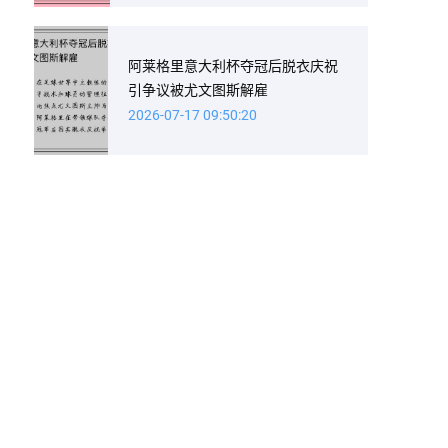
阿莱格里意大利杯夺冠后脱衣庆祝
引争议被尤文图斯解雇
2026-07-17 09:50:20