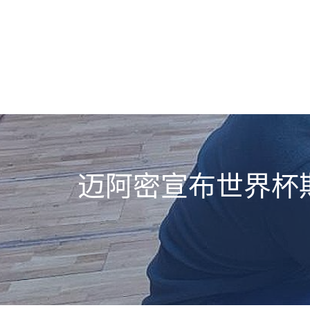
迈阿密宣布世界杯