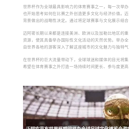
世界杯作为全球最具影响力的体育赛事之一，每一次举办
也开始思考如何在比赛之外创造更多文化与经济价值。迈
背景做出的战略性决定。通过将足球赛事与文化展示结合
迈阿密长期以来都是连接美洲、欧洲以及加勒比地区的重
资源，使其具备举办国际性文化活动的天然优势。举办全
自世界各地的游客深入了解这座城市的文化魅力与独特气
在世界杯的巨大流量带动下，全球球迷和媒体的目光将集
希望在体育赛事之外打造一场持续时间更长、参与度更高