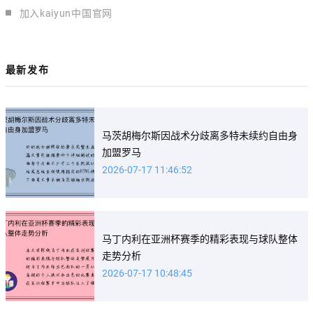
加入kaiyun中国官网
最新发布
马茨胡梅尔斯因战术分歧离多特未续约自由身
加盟罗马
2026-07-17 11:46:52
马丁内利在亚洲杯赛季的精彩表现与球队整体
走势分析
2026-07-17 10:48:45