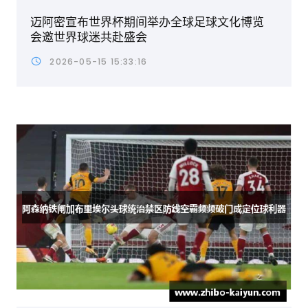
迈阿密宣布世界杯期间举办全球足球文化博览
会邀世界球迷共赴盛会
2026-05-15 15:33:16