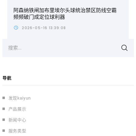
阿森纳铁闸加布里埃尔头球统治禁区防线空霸
频频破门成定位球利器
2026-05-16 13:39:08
搜索...
导航
发现kaiyun
产品展示
新闻中心
服务类型