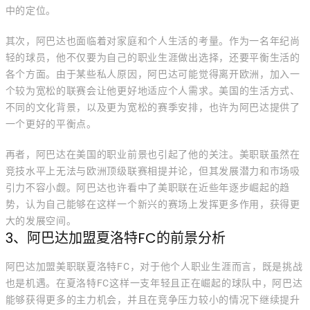
中的定位。
其次，阿巴达也面临着对家庭和个人生活的考量。作为一名年纪尚
轻的球员，他不仅要为自己的职业生涯做出选择，还要平衡生活的
各个方面。由于某些私人原因，阿巴达可能觉得离开欧洲，加入一
个较为宽松的联赛会让他更好地适应个人需求。美国的生活方式、
不同的文化背景，以及更为宽松的赛季安排，也许为阿巴达提供了
一个更好的平衡点。
再者，阿巴达在美国的职业前景也引起了他的关注。美职联虽然在
竞技水平上无法与欧洲顶级联赛相提并论，但其发展潜力和市场吸
引力不容小觑。阿巴达也许看中了美职联在近些年逐步崛起的趋
势，认为自己能够在这样一个新兴的赛场上发挥更多作用，获得更
大的发展空间。
3、阿巴达加盟夏洛特FC的前景分析
阿巴达加盟美职联夏洛特FC，对于他个人职业生涯而言，既是挑战
也是机遇。在夏洛特FC这样一支年轻且正在崛起的球队中，阿巴达
能够获得更多的主力机会，并且在竞争压力较小的情况下继续提升