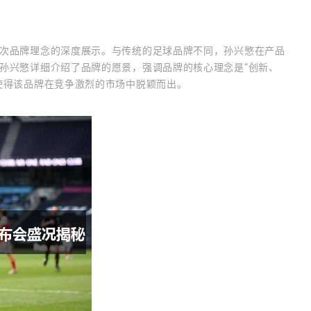
次品牌理念的深度展示。与传统的足球品牌不同，孙兴慜在产品
孙兴慜详细介绍了品牌的愿景，强调品牌的核心理念是“创新、
使得该品牌在竞争激烈的市场中脱颖而出。