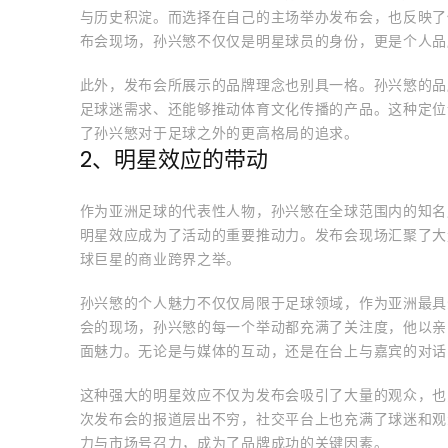
与历史积淀。而选择在自己的主场举办发布会，也反映了
布会现场，孙兴慜不仅仅是明星球员的身份，更是个人品
此外，发布会所展示的品牌理念也别具一格。孙兴慜的品
足球迷需求、还能够推动体育文化传播的产品。这种定位
了孙兴慜对于足球之外的更高格局的追求。
2、明星效应的带动
作为亚洲足球的代表性人物，孙兴慜在全球范围内的知名
明星效应成为了活动的重要推动力。发布会现场汇聚了大
球巨星的商业跨界之举。
孙兴慜的个人魅力不仅仅局限于足球领域，作为亚洲最具
会的现场，孙兴慜的每一个举动都充满了关注度，他以亲
面魅力。无论是与媒体的互动，还是在台上与嘉宾的对话
这种强大的明星效应不仅为发布会吸引了大量的观众，也
次发布会的报道层出不穷，社交平台上也充满了球迷和观
力与市场号召力，成为了品牌成功的关键因素。