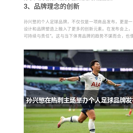
3、品牌理念的创新
孙兴慜的个人足球品牌，不仅仅是一项商品发布，更是一
设计和品牌塑造上融入了更多的创新元素。在发布会上，
可持续与责任”。这与当下体育品牌的趋势不谋而合，也