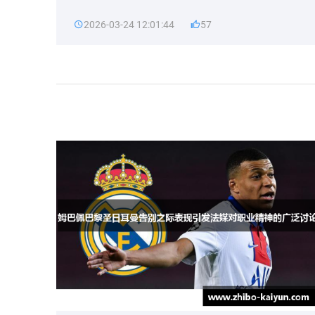
2026-03-24 12:01:44
57