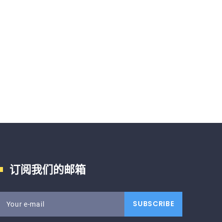
订阅我们的邮箱
SUBSCRIBE
Your e-mail