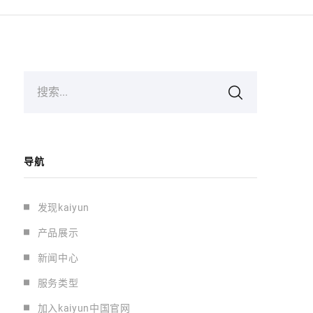
搜索...
导航
发现kaiyun
产品展示
新闻中心
服务类型
加入kaiyun中国官网