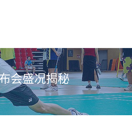
布会盛况揭秘