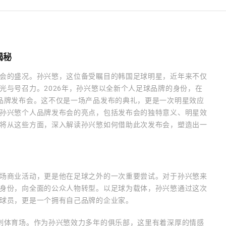
揭秘
会的盛况。孙兴慜，这位备受瞩目的韩国足球明星，近年来不仅
光与号召力。2026年，孙兴慜以全新个人足球品牌的身份，在
品牌发布会。这不仅是一场产品发布的典礼，更是一次明星效应
孙兴慜个人品牌发布会的亮点，包括发布会的独特意义、明星效
将从这些方面，深入解读孙兴慜如何借助此次发布会，塑造出一
场商业活动，更是他在足球之外的一次重要尝试。对于孙兴慜来
身份，向全面的公众人物转型。以足球为载体，孙兴慜通过这次
球员，更是一个拥有自己品牌的企业家。
刺体育场。作为孙兴慜效力多年的俱乐部，这里有着深厚的情感