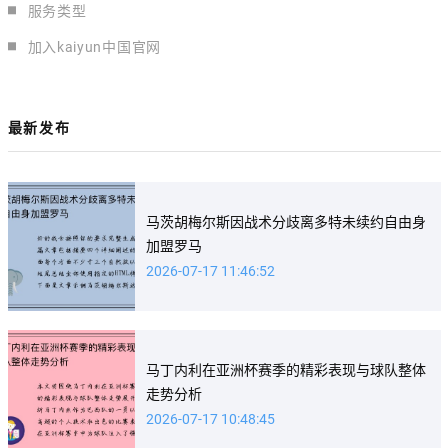
服务类型
加入kaiyun中国官网
最新发布
马茨胡梅尔斯因战术分歧离多特未续约自由身
加盟罗马
2026-07-17 11:46:52
马丁内利在亚洲杯赛季的精彩表现与球队整体
走势分析
2026-07-17 10:48:45