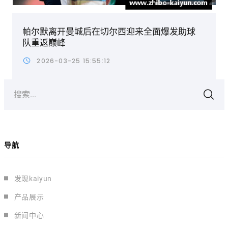
帕尔默离开曼城后在切尔西迎来全面爆发助球
队重返巅峰
2026-03-25 15:55:12
搜索...
导航
发现kaiyun
产品展示
新闻中心