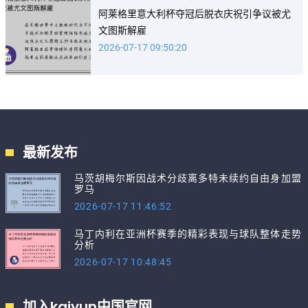
阿莱格里意大利杯夺冠后脱衣庆祝引争议被尤
文图斯解雇
2026-07-17 09:50:20
最新发布
马茨胡梅尔斯因战术分歧离多特未续约自由身加盟
罗马
2026-07-17 11:46:52
马丁内利在亚洲杯赛季的精彩表现与球队整体走势
分析
2026-07-17 10:48:45
加入kaiyun中国官网