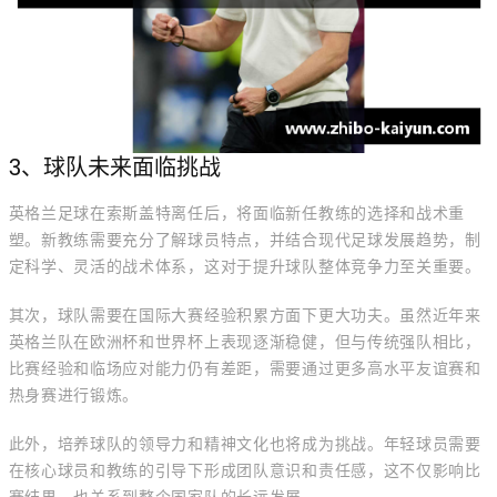
3、球队未来面临挑战
英格兰足球在索斯盖特离任后，将面临新任教练的选择和战术重
塑。新教练需要充分了解球员特点，并结合现代足球发展趋势，制
定科学、灵活的战术体系，这对于提升球队整体竞争力至关重要。
其次，球队需要在国际大赛经验积累方面下更大功夫。虽然近年来
英格兰队在欧洲杯和世界杯上表现逐渐稳健，但与传统强队相比，
比赛经验和临场应对能力仍有差距，需要通过更多高水平友谊赛和
热身赛进行锻炼。
此外，培养球队的领导力和精神文化也将成为挑战。年轻球员需要
在核心球员和教练的引导下形成团队意识和责任感，这不仅影响比