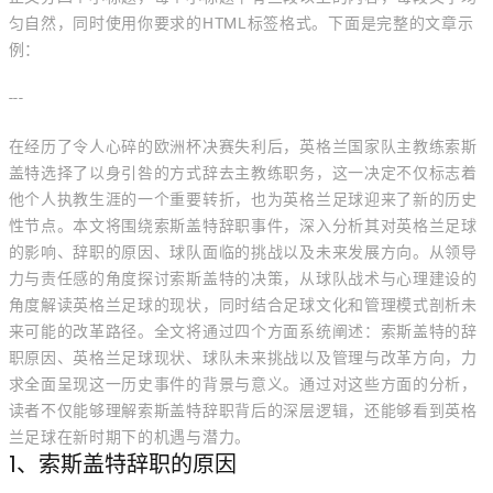
匀自然，同时使用你要求的HTML标签格式。下面是完整的文章示
例：
---
在经历了令人心碎的欧洲杯决赛失利后，英格兰国家队主教练索斯
盖特选择了以身引咎的方式辞去主教练职务，这一决定不仅标志着
他个人执教生涯的一个重要转折，也为英格兰足球迎来了新的历史
性节点。本文将围绕索斯盖特辞职事件，深入分析其对英格兰足球
的影响、辞职的原因、球队面临的挑战以及未来发展方向。从领导
力与责任感的角度探讨索斯盖特的决策，从球队战术与心理建设的
角度解读英格兰足球的现状，同时结合足球文化和管理模式剖析未
来可能的改革路径。全文将通过四个方面系统阐述：索斯盖特的辞
职原因、英格兰足球现状、球队未来挑战以及管理与改革方向，力
求全面呈现这一历史事件的背景与意义。通过对这些方面的分析，
读者不仅能够理解索斯盖特辞职背后的深层逻辑，还能够看到英格
兰足球在新时期下的机遇与潜力。
1、索斯盖特辞职的原因