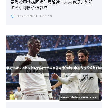
福登德甲状态回暖信号解读与未来表现走势前
瞻分析球队价值影响
2026-03-31 12:05:29