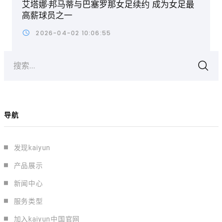
艾塔娜·邦马蒂与巴塞罗那女足续约 成为女足最
高薪球员之一
2026-04-02 10:06:55
搜索...
导航
发现kaiyun
产品展示
新闻中心
服务类型
加入kaiyun中国官网