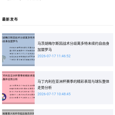
最新发布
马茨胡梅尔斯因战术分歧离多特未续约自由身
加盟罗马
2026-07-17 11:46:52
马丁内利在亚洲杯赛季的精彩表现与球队整体
走势分析
2026-07-17 10:48:45