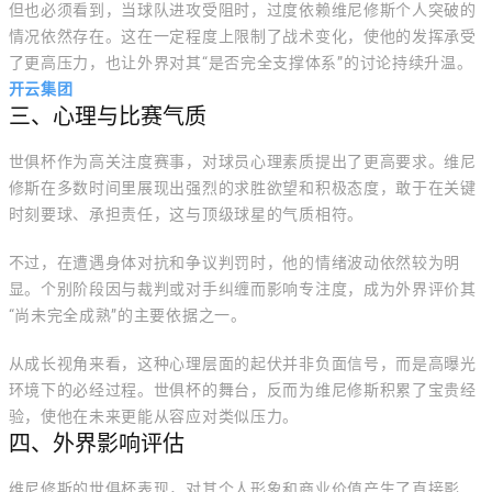
但也必须看到，当球队进攻受阻时，过度依赖维尼修斯个人突破的
情况依然存在。这在一定程度上限制了战术变化，使他的发挥承受
了更高压力，也让外界对其“是否完全支撑体系”的讨论持续升温。
开云集团
三、心理与比赛气质
世俱杯作为高关注度赛事，对球员心理素质提出了更高要求。维尼
修斯在多数时间里展现出强烈的求胜欲望和积极态度，敢于在关键
时刻要球、承担责任，这与顶级球星的气质相符。
不过，在遭遇身体对抗和争议判罚时，他的情绪波动依然较为明
显。个别阶段因与裁判或对手纠缠而影响专注度，成为外界评价其
“尚未完全成熟”的主要依据之一。
从成长视角来看，这种心理层面的起伏并非负面信号，而是高曝光
环境下的必经过程。世俱杯的舞台，反而为维尼修斯积累了宝贵经
验，使他在未来更能从容应对类似压力。
四、外界影响评估
维尼修斯的世俱杯表现，对其个人形象和商业价值产生了直接影