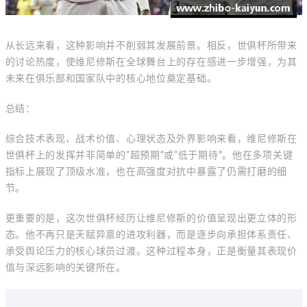
从长远来看，这种影响并不削弱其发展前景。相反，世俱杯所带来
的讨论热度，使维尼修斯在全球舞台上的存在感进一步增强，为其
未来在俱乐部和国家队中的核心地位奠定基础。
总结：
综合技术表现、战术价值、心理状态及外界影响来看，维尼修斯在
世俱杯上的发挥并非简单的“超预期”或“低于期待”。他在多项关键
指标上展现了顶级水准，也在高强度对抗中暴露了仍需打磨的细
节。
更重要的是，这次世俱杯经历让维尼修斯的价值呈现出更立体的形
态。他不再只是天赋异禀的进攻利器，而是逐步向承担体系责任、
承受舆论压力的核心球员过渡。这种过程本身，正是衡量其表现价
值与深远影响的关键所在。