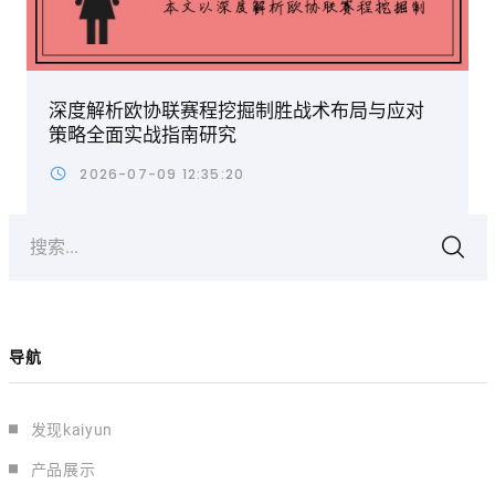
深度解析欧协联赛程挖掘制胜战术布局与应对
策略全面实战指南研究
2026-07-09 12:35:20
搜索...
导航
发现kaiyun
产品展示