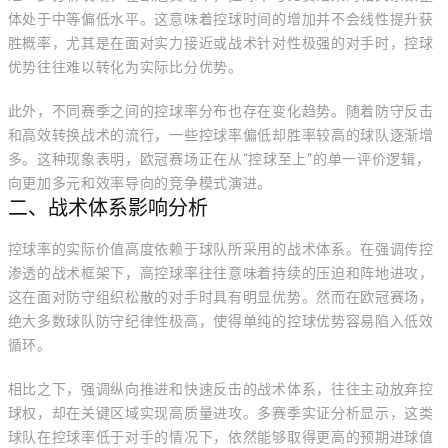
体处于中等偏低水平。这意味着控球时间的增加并不会线性提升获
胜概率，尤其是在面对实力接近或战术针对性极强的对手时，控球
优势往往难以转化为实际比分优势。
此外，不同赛季之间的控球率分布也存在变化趋势。随着防守反击
和高效转换战术的流行，一些控球率偏低却胜率较高的球队逐渐增
多。这种现象表明，欧冠赛场正在从“控球至上”的单一评价逻辑，
向更加多元和效率导向的竞争模式演进。
二、战术体系影响分析
控球率的实际价值高度依赖于球队所采用的战术体系。在强调传控
渗透的战术框架下，高控球率往往意味着持续的压迫和阵地进攻，
这在面对防守组织松散的对手时具有明显优势。然而在欧冠赛场，
绝大多数球队防守纪律性极高，使得单纯的控球优势容易陷入低效
循环。
相比之下，强调纵向推进和快速反击的战术体系，往往主动放弃控
球权，却在关键区域实现高质量进攻。多赛季实证分析显示，这类
球队在控球率低于对手的情况下，依然能够取得更高的预期进球值