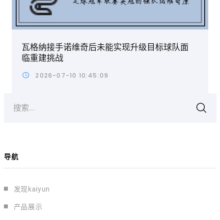
瓦格纳接手诺维奇后未能实现升级目标球队面
临重建挑战
2026-07-10 10:45:09
搜索...
导航
发现kaiyun
产品展示