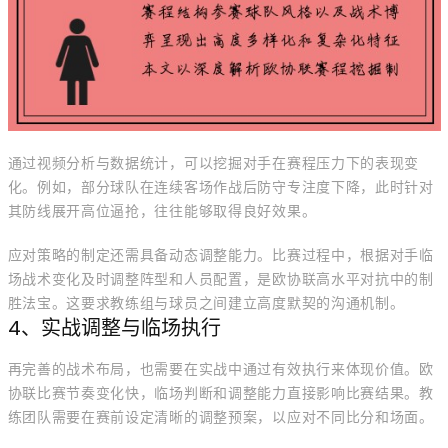
通过视频分析与数据统计，可以挖掘对手在赛程压力下的表现变
化。例如，部分球队在连续客场作战后防守专注度下降，此时针对
其防线展开高位逼抢，往往能够取得良好效果。
应对策略的制定还需具备动态调整能力。比赛过程中，根据对手临
场战术变化及时调整阵型和人员配置，是欧协联高水平对抗中的制
胜法宝。这要求教练组与球员之间建立高度默契的沟通机制。
4、实战调整与临场执行
再完善的战术布局，也需要在实战中通过有效执行来体现价值。欧
协联比赛节奏变化快，临场判断和调整能力直接影响比赛结果。教
练团队需要在赛前设定清晰的调整预案，以应对不同比分和场面。