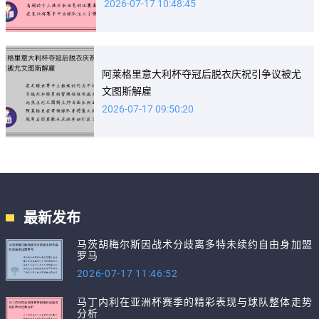
2026-07-17 10:48:45
阿莱格里意大利杯夺冠后脱衣庆祝引争议被尤
文图斯解雇
2026-07-17 09:50:20
最新发布
马茨胡梅尔斯因战术分歧离多特未续约自由身加盟
罗马
2026-07-17 11:46:52
马丁内利在亚洲杯赛季的精彩表现与球队整体走势
分析